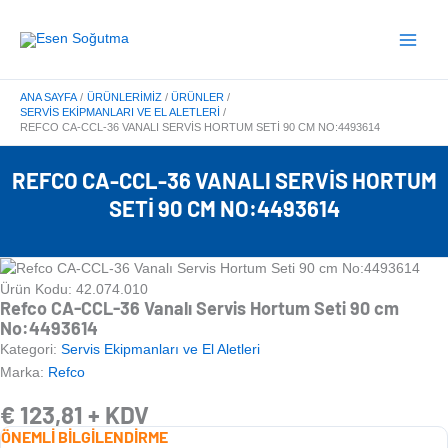
İçeriğe
Main
atla
Menu
ANA SAYFA
ÜRÜNLERIMIZ
ÜRÜNLER
SERVIS EKIPMANLARI VE EL ALETLERI
REFCO CA-CCL-36 VANALI SERVIS HORTUM SETI 90 CM NO:4493614
REFCO CA-CCL-36 VANALI SERVIS HORTUM
SETI 90 CM NO:4493614
Ürün Kodu: 42.074.010
Refco CA-CCL-36 Vanalı Servis Hortum Seti 90 cm
No:4493614
Kategori:
Servis Ekipmanları ve El Aletleri
Marka:
Refco
€
123,81
+ KDV
ÖNEMLİ BİLGİLENDİRME