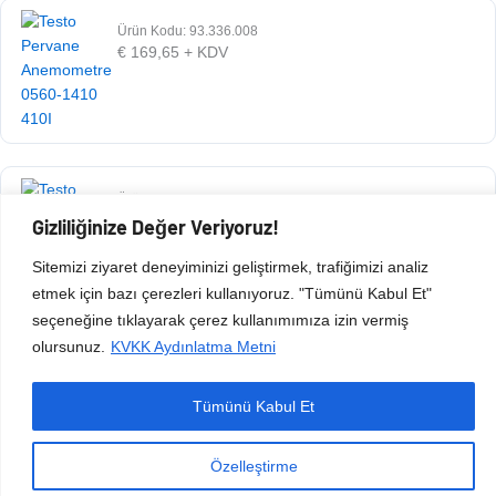
Ürün Kodu: 93.336.008
€
169,65
+ KDV
Ürün Kodu: 93.336.009
€
660,42
+ KDV
Gizliliğinize Değer Veriyoruz!
Sitemizi ziyaret deneyiminizi geliştirmek, trafiğimizi analiz
etmek için bazı çerezleri kullanıyoruz. "Tümünü Kabul Et"
seçeneğine tıklayarak çerez kullanımımıza izin vermiş
olursunuz.
KVKK Aydınlatma Metni
Tümünü Kabul Et
Copyright © 2026 Esen Isıtma Soğutma İnşaat Ltd Şti | Tüm Hakları Saklıdır.
Özelleştirme