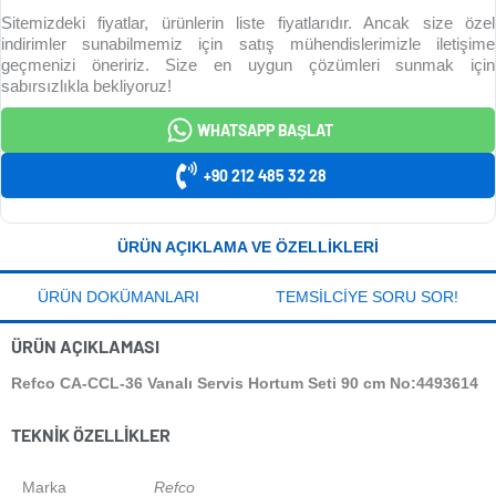
Sitemizdeki fiyatlar, ürünlerin liste fiyatlarıdır. Ancak size özel
indirimler sunabilmemiz için satış mühendislerimizle iletişime
geçmenizi öneririz. Size en uygun çözümleri sunmak için
sabırsızlıkla bekliyoruz!
WHATSAPP BAŞLAT
+90 212 485 32 28
ÜRÜN AÇIKLAMA VE ÖZELLIKLERI
ÜRÜN DOKÜMANLARI
TEMSILCIYE SORU SOR!
ÜRÜN AÇIKLAMASI
Refco CA-CCL-36 Vanalı Servis Hortum Seti 90 cm No:4493614
TEKNIK ÖZELLIKLER
Marka
Refco