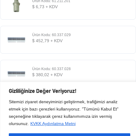
Ürün Kodu: 61.211.201
$
6,73
+ KDV
Ürün Kodu: 60.337.029
$
452,79
+ KDV
Ürün Kodu: 60.337.028
$
380,02
+ KDV
Gizliliğinize Değer Veriyoruz!
Sitemizi ziyaret deneyiminizi geliştirmek, trafiğimizi analiz
Ürün Kodu: 60.337.026
$
295,93
+ KDV
etmek için bazı çerezleri kullanıyoruz. "Tümünü Kabul Et"
seçeneğine tıklayarak çerez kullanımımıza izin vermiş
olursunuz.
KVKK Aydınlatma Metni