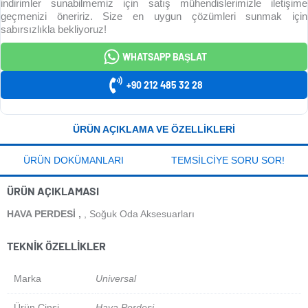
indirimler sunabilmemiz için satış mühendislerimizle iletişime
geçmenizi öneririz. Size en uygun çözümleri sunmak için
sabırsızlıkla bekliyoruz!
WHATSAPP BAŞLAT
+90 212 485 32 28
ÜRÜN AÇIKLAMA VE ÖZELLIKLERI
ÜRÜN DOKÜMANLARI
TEMSILCIYE SORU SOR!
ÜRÜN AÇIKLAMASI
HAVA PERDESI ,
, Soğuk Oda Aksesuarları
TEKNIK ÖZELLIKLER
Marka
Universal
Ürün Cinsi
Hava Perdesi