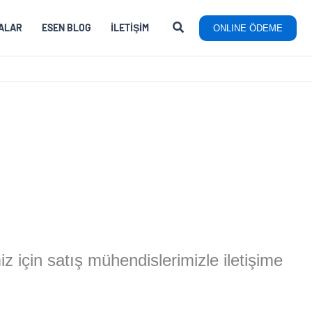
ALAR
ESEN BLOG
İLETIŞIM
ONLINE ÖDEME
miz için satış mühendislerimizle iletişime