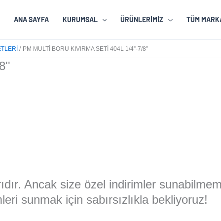
ANA SAYFA
KURUMSAL
ÜRÜNLERIMIZ
TÜM MARK
ETLERI
PM MULTI BORU KIVIRMA SETI 404L 1/4”-7/8”
8''
larıdır. Ancak size özel indirimler sunabilme
eri sunmak için sabırsızlıkla bekliyoruz!