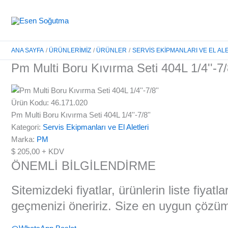
İçeriğe
atla
ANA SAYFA
ÜRÜNLERIMIZ
ÜRÜNLER
SERVIS EKIPMANLARI VE EL AL
Pm Multi Boru Kıvırma Seti 404L 1/4''-7/
Ürün Kodu: 46.171.020
Pm Multi Boru Kıvırma Seti 404L 1/4''-7/8''
Kategori:
Servis Ekipmanları ve El Aletleri
Marka:
PM
$
205,00
+ KDV
ÖNEMLİ BİLGİLENDİRME
Sitemizdeki fiyatlar, ürünlerin liste fiyat
geçmenizi öneririz. Size en uygun çözüml