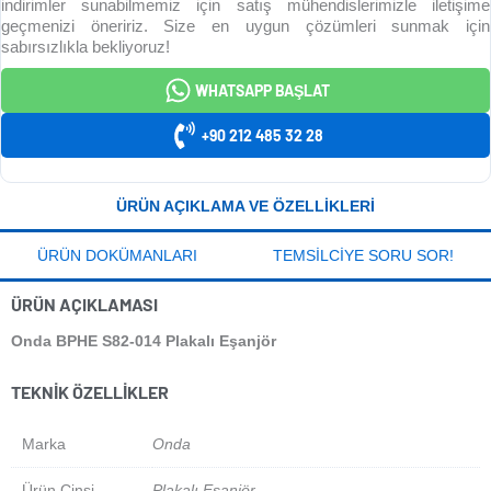
indirimler sunabilmemiz için satış mühendislerimizle iletişime
geçmenizi öneririz. Size en uygun çözümleri sunmak için
sabırsızlıkla bekliyoruz!
WHATSAPP BAŞLAT
+90 212 485 32 28
ÜRÜN AÇIKLAMA VE ÖZELLIKLERI
ÜRÜN DOKÜMANLARI
TEMSILCIYE SORU SOR!
ÜRÜN AÇIKLAMASI
Onda BPHE S82-014 Plakalı Eşanjör
TEKNIK ÖZELLIKLER
Marka
Onda
Ürün Cinsi
Plakalı Eşanjör