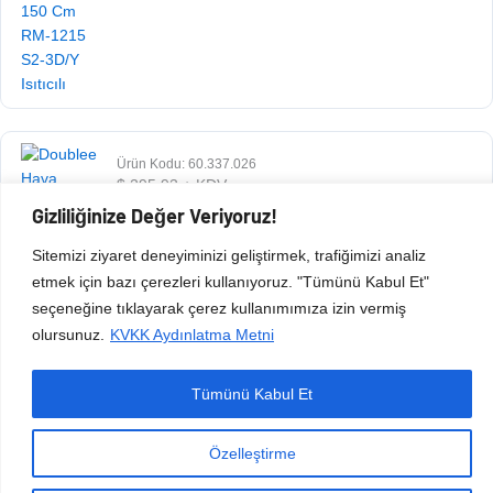
Ürün Kodu: 60.337.026
$
295,93
+ KDV
Gizliliğinize Değer Veriyoruz!
Sitemizi ziyaret deneyiminizi geliştirmek, trafiğimizi analiz
etmek için bazı çerezleri kullanıyoruz. "Tümünü Kabul Et"
seçeneğine tıklayarak çerez kullanımımıza izin vermiş
olursunuz.
KVKK Aydınlatma Metni
Tümünü Kabul Et
Copyright © 2026 Esen Isıtma Soğutma İnşaat Ltd Şti | Tüm Hakları Saklıdır.
Özelleştirme