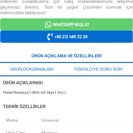
indirimler sunabilmemiz için satış mühendislerimizle iletişime
geçmenizi öneririz. Size en uygun çözümleri sunmak için
sabırsızlıkla bekliyoruz!
WHATSAPP BAŞLAT
+90 212 485 32 28
ÜRÜN AÇIKLAMA VE ÖZELLIKLERI
ÜRÜN DOKÜMANLARI
TEMSILCIYE SORU SOR!
ÜRÜN AÇIKLAMASI
Metal Menteşe İ-804-03 Yaylı ( Sol )
TEKNIK ÖZELLIKLER
Marka
Universal
Ürün Cinsi
Menteşe