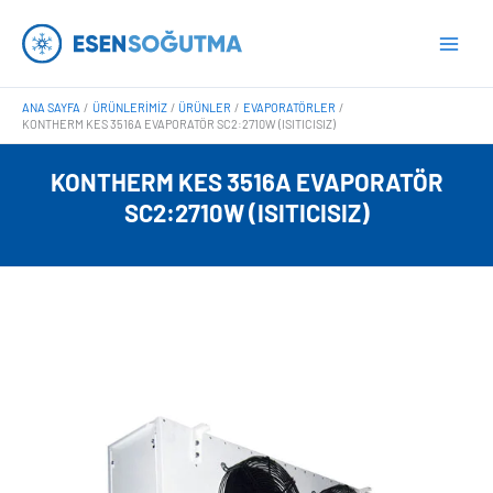
İçeriğe
Main
atla
Men
ANA SAYFA
ÜRÜNLERIMIZ
ÜRÜNLER
EVAPORATÖRLER
KONTHERM KES 3516A EVAPORATÖR SC2:2710W (ISITICISIZ)
KONTHERM KES 3516A EVAPORATÖR
SC2:2710W (ISITICISIZ)