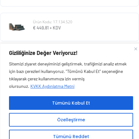
Ürün Kodu: 17.134.520
€
449,81
+ KDV
Gizliliğinize Değer Veriyoruz!
Ürün Kodu: 17.134.525
€
192,11
+ KDV
Sitemizi ziyaret deneyiminizi geliştirmek, trafiğimizi analiz etmek
için bazı çerezleri kullanıyoruz. "Tümünü Kabul Et" seçeneğine
tıklayarak çerez kullanımımıza izin vermiş
olursunuz.
KVKK Aydınlatma Metni
Copyright © 2026 Esen Isıtma Soğutma İnşaat Ltd Şti | Tüm Hakları Saklıdır.
Tümünü Kabul Et
Özelleştirme
Tümünü Reddet