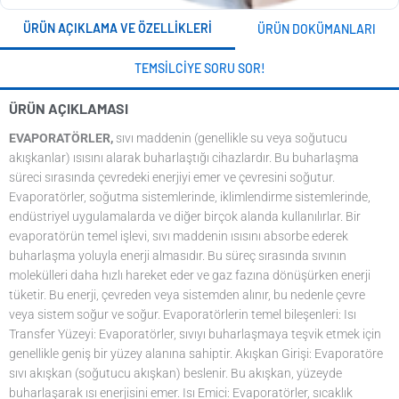
ÜRÜN AÇIKLAMA VE ÖZELLIKLERI
ÜRÜN DOKÜMANLARI
TEMSILCIYE SORU SOR!
ÜRÜN AÇIKLAMASI
EVAPORATÖRLER,
sıvı maddenin (genellikle su veya soğutucu
akışkanlar) ısısını alarak buharlaştığı cihazlardır. Bu buharlaşma
süreci sırasında çevredeki enerjiyi emer ve çevresini soğutur.
Evaporatörler, soğutma sistemlerinde, iklimlendirme sistemlerinde,
endüstriyel uygulamalarda ve diğer birçok alanda kullanılırlar. Bir
evaporatörün temel işlevi, sıvı maddenin ısısını absorbe ederek
buharlaşma yoluyla enerji almasıdır. Bu süreç sırasında sıvının
molekülleri daha hızlı hareket eder ve gaz fazına dönüşürken enerji
tüketir. Bu enerji, çevreden veya sistemden alınır, bu nedenle çevre
veya sistem soğur ve soğur. Evaporatörlerin temel bileşenleri: Isı
Transfer Yüzeyi: Evaporatörler, sıvıyı buharlaşmaya teşvik etmek için
genellikle geniş bir yüzey alanına sahiptir. Akışkan Girişi: Evaporatöre
sıvı akışkan (soğutucu akışkan) beslenir. Bu akışkan, yüzeyde
buharlaşarak ısı enerjisini emer. Isı Emici: Evaporatörler, sıcaklık