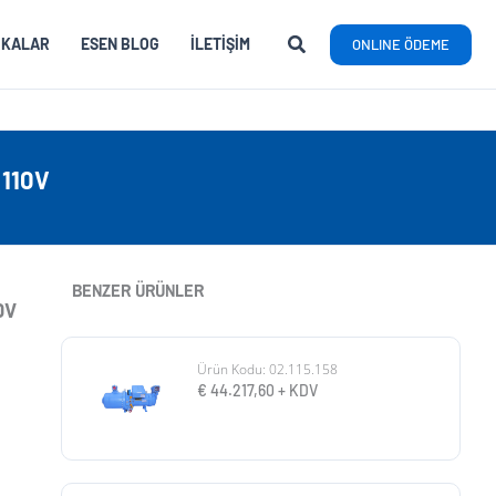
RKALAR
ESEN BLOG
İLETIŞIM
ONLINE ÖDEME
 110V
BENZER ÜRÜNLER
0V
Ürün Kodu: 02.115.158
€
44.217,60
+ KDV