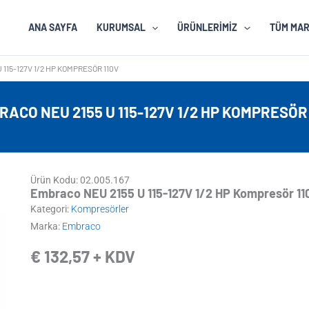
ANA SAYFA
KURUMSAL
ÜRÜNLERIMIZ
TÜM MA
 115-127V 1/2 HP KOMPRESÖR 110V
ACO NEU 2155 U 115-127V 1/2 HP KOMPRESÖR
Ürün Kodu: 02.005.167
Embraco NEU 2155 U 115-127V 1/2 HP Kompresör 11
Kategori:
Kompresörler
Marka:
Embraco
€
132,57
+ KDV