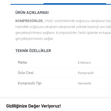
ÜRÜN AÇIKLAMASI
KOMPRESÖRLER ,
HVAC sistemlerinde soğutucu akışkanın basın
halindeki soğutucu akışkanı sıkıştırarak yüksek basınçlı sıvı hali
gerçekleştirilmesi sağlanır. Kompresörler, farklı tiplerde ve k
gerçekleştirmesini sağlar.
TEKNIK ÖZELLIKLER
Marka
Embraco
Ürün Cinsi
Kompresör
Kompresör Tipi
Hermetik
Gizliliğinize Değer Veriyoruz!