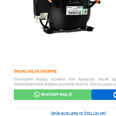
ÖNEMLİ BİLGİLENDİRME
Sitemizdeki fiyatlar, ürünlerin liste fiyatlarıdır. Ancak 
mühendislerimizle iletişime geçmenizi öneririz. Size en uygun ç
WHATSAPP BAŞLAT
ÜRÜN AÇIKLAMA VE ÖZELLIKLERI