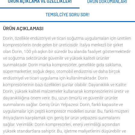
ÜRÜN AÇIKLAMA VE ÖZELLIKLERI
ÜRÜN DOKÜMANLARI
TEMSILCIYE SORU SOR!
ÜRÜN AÇIKLAMASI
Dorin, özellikle endüstriyel ve ticari soğutma uygulamaları için üretilen
kompresörlerin önde gelen bir üreticisidir. İtalya merkezli bir şirket
olan Dorin, 100 yılı aşkın bir süredir bu alanda faaliyet göstermektedir
ve soğutma sektöründe güvenilir ve yüksek kaliteli ürünler
sunmaktadır. Dorin marka kompresörler, genellikle gıda saklama,
süpermarketler, soğuk depo, otomobil endüstrisi ve daha birçok
endüstriyel ve ticari uygulama için kullanılmaktadır. Dorin
kompresörlerinin bazı özellikleri şunlar olabilir: Dayanıklılık ve Kalite:
Dorin, yüksek kaliteli malzemeler kullanarak kompresörlerini üretir ve
dayanıklılığına önem verir. Bu, uzun ömürlü ve güvenilir ürünler
sunmalarını sağlar. Geniş Ürün Yelpazesi: Dorin, farklı kapasite ve
uygulamalar için çeşitli kompresör modelleri sunar. Bu, farklı müşteri
ihtiyaçlarını karşılamak için geniş bir ürün yelpazesi sunmalarını
sağlar. Verimlilik: Dorin kompresörleri, enerji verimliliği açısından
yüksek standartlara sahiptir. Bu, işletme maliyetlerini düşürebilir ve