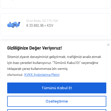
Ürün Kodu: 02.115.154
€
33.692,96
+ KDV
Gizliliğinize Değer Veriyoruz!
Ürün Kodu: 02.115.153
€
30.928,80
+ KDV
Sitemizi ziyaret deneyiminizi geliştirmek, trafiğimizi analiz etmek
için bazı çerezleri kullanıyoruz. "Tümünü Kabul Et" seçeneğine
tıklayarak çerez kullanımımıza izin vermiş
olursunuz.
KVKK Aydınlatma Metni
Copyright © 2026 Esen Isıtma Soğutma İnşaat Ltd Şti | Tüm Hakları Saklıdır.
Tümünü Kabul Et
Özelleştirme