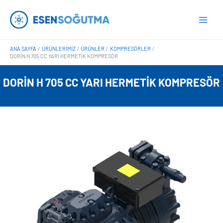
İçeriğe
Main
atla
Men
ANA SAYFA
ÜRÜNLERIMIZ
ÜRÜNLER
KOMPRESÖRLER
DORIN H 705 CC YARI HERMETIK KOMPRESÖR
DORIN H 705 CC YARI HERMETIK KOMPRESÖR