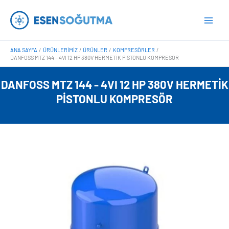
İçeriğe
Main
atla
Men
ANA SAYFA
ÜRÜNLERIMIZ
ÜRÜNLER
KOMPRESÖRLER
DANFOSS MTZ 144 – 4VI 12 HP 380V HERMETIK PISTONLU KOMPRESÖR
DANFOSS MTZ 144 - 4VI 12 HP 380V HERMETIK
PISTONLU KOMPRESÖR