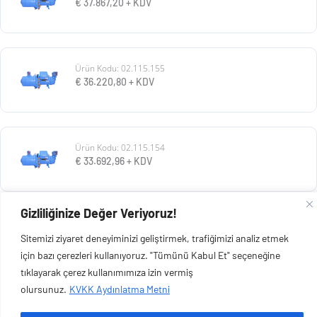
€
37.867,20
+ KDV
Ürün Kodu: 02.115.155
€
36.220,80
+ KDV
Ürün Kodu: 02.115.154
€
33.692,96
+ KDV
Gizliliğinize Değer Veriyoruz!
Ürün Kodu: 02.115.153
Sitemizi ziyaret deneyiminizi geliştirmek, trafiğimizi analiz etmek
€
30.928,80
+ KDV
için bazı çerezleri kullanıyoruz. "Tümünü Kabul Et" seçeneğine
tıklayarak çerez kullanımımıza izin vermiş
olursunuz.
KVKK Aydınlatma Metni