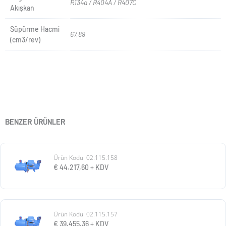
R134a / R404A / R407C
Akışkan
Süpürme Hacmi
67,89
(cm3/rev)
BENZER ÜRÜNLER
Ürün Kodu: 02.115.158
€
44.217,60
+ KDV
Ürün Kodu: 02.115.157
€
39.455,36
+ KDV