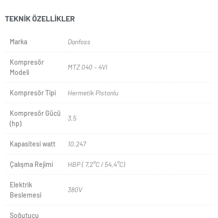
TEKNIK ÖZELLIKLER
Marka
Danfoss
Kompresör
MTZ 040 – 4VI
Modeli
Kompresör Tipi
Hermetik Pistonlu
Kompresör Gücü
3,5
(hp)
Kapasitesi watt
10.247
Çalışma Rejimi
HBP ( 7,2°C / 54,4°C)
Elektrik
380V
Beslemesi
Soğutucu