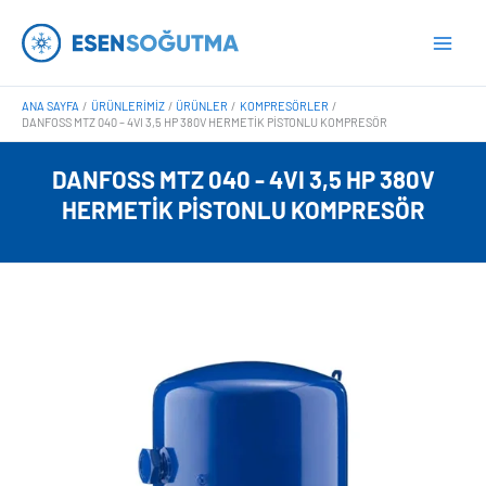
İçeriğe
Main
atla
Men
ANA SAYFA
ÜRÜNLERIMIZ
ÜRÜNLER
KOMPRESÖRLER
DANFOSS MTZ 040 – 4VI 3,5 HP 380V HERMETIK PISTONLU KOMPRESÖR
DANFOSS MTZ 040 - 4VI 3,5 HP 380V
HERMETIK PISTONLU KOMPRESÖR