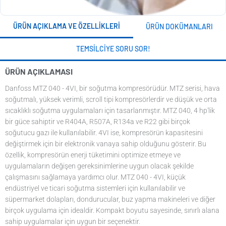
ÜRÜN AÇIKLAMA VE ÖZELLIKLERI
ÜRÜN DOKÜMANLARI
TEMSILCIYE SORU SOR!
ÜRÜN AÇIKLAMASI
Danfoss MTZ 040 - 4VI, bir soğutma kompresörüdür. MTZ serisi, hava
soğutmalı, yüksek verimli, scroll tipi kompresörlerdir ve düşük ve orta
sıcaklıklı soğutma uygulamaları için tasarlanmıştır. MTZ 040, 4 hp'lik
bir güce sahiptir ve R404A, R507A, R134a ve R22 gibi birçok
soğutucu gazı ile kullanılabilir. 4VI ise, kompresörün kapasitesini
değiştirmek için bir elektronik vanaya sahip olduğunu gösterir. Bu
özellik, kompresörün enerji tüketimini optimize etmeye ve
uygulamaların değişen gereksinimlerine uygun olacak şekilde
çalışmasını sağlamaya yardımcı olur. MTZ 040 - 4VI, küçük
endüstriyel ve ticari soğutma sistemleri için kullanılabilir ve
süpermarket dolapları, dondurucular, buz yapma makineleri ve diğer
birçok uygulama için idealdir. Kompakt boyutu sayesinde, sınırlı alana
sahip uygulamalar için uygun bir seçenektir.