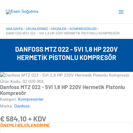
İçeriğe
Main
atla
Menu
ANA SAYFA
ÜRÜNLERIMIZ
ÜRÜNLER
KOMPRESÖRLER
DANFOSS MTZ 022 – 5VI 1,8 HP 220V HERMETIK PISTONLU KOMPRESÖR
DANFOSS MTZ 022 - 5VI 1,8 HP 220V
HERMETIK PISTONLU KOMPRESÖR
Ürün Kodu: 02.020.001
Danfoss MTZ 022 - 5VI 1,8 HP 220V Hermetik Pistonlu
Kompresör
Kategori:
Kompresörler
Marka:
Danfoss
€
584,10
+ KDV
ÖNEMLİ BİLGİLENDİRME