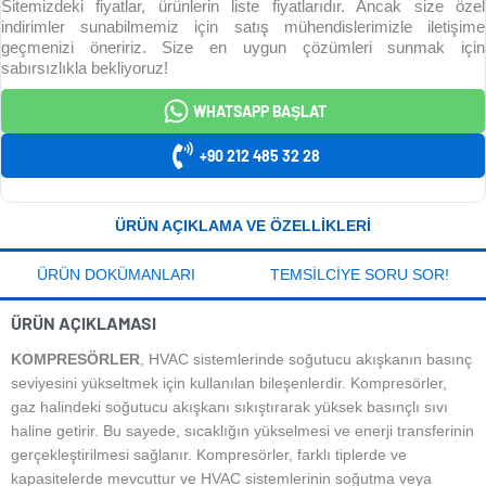
Sitemizdeki fiyatlar, ürünlerin liste fiyatlarıdır. Ancak size özel
indirimler sunabilmemiz için satış mühendislerimizle iletişime
geçmenizi öneririz. Size en uygun çözümleri sunmak için
sabırsızlıkla bekliyoruz!
WHATSAPP BAŞLAT
+90 212 485 32 28
ÜRÜN AÇIKLAMA VE ÖZELLIKLERI
ÜRÜN DOKÜMANLARI
TEMSILCIYE SORU SOR!
ÜRÜN AÇIKLAMASI
KOMPRESÖRLER
, HVAC sistemlerinde soğutucu akışkanın basınç
seviyesini yükseltmek için kullanılan bileşenlerdir. Kompresörler,
gaz halindeki soğutucu akışkanı sıkıştırarak yüksek basınçlı sıvı
haline getirir. Bu sayede, sıcaklığın yükselmesi ve enerji transferinin
gerçekleştirilmesi sağlanır. Kompresörler, farklı tiplerde ve
kapasitelerde mevcuttur ve HVAC sistemlerinin soğutma veya