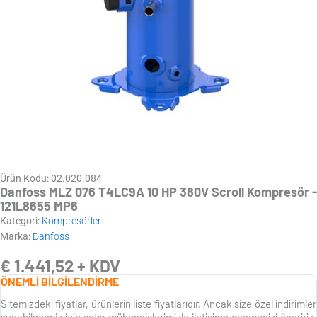
Ürün Kodu: 02.020.084
Danfoss MLZ 076 T4LC9A 10 HP 380V Scroll Kompresör -
121L8655 MP6
Kategori:
Kompresörler
Marka:
Danfoss
€
1.441,52
+ KDV
ÖNEMLİ BİLGİLENDİRME
Sitemizdeki fiyatlar, ürünlerin liste fiyatlarıdır. Ancak size özel indirimler
sunabilmemiz için satış mühendislerimizle iletişime geçmenizi öneririz.