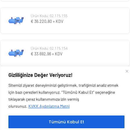
Ürün Kodu: 02.115.155
€
36.220,80
+ KDV
Ürün Kodu: 02.115.154
€
33.692,96
+ KDV
Gizliliğinize Değer Veriyoruz!
Ürün Kodu: 02.115.153
Sitemizi ziyaret deneyiminizi geliştirmek, trafiğimizi analiz etmek
€
30.928,80
+ KDV
için bazı çerezleri kullanıyoruz. "Tümünü Kabul Et" seçeneğine
tıklayarak çerez kullanımımıza izin vermiş
olursunuz.
KVKK Aydınlatma Metni
Tümünü Kabul Et
Copyright © 2026 Esen Isıtma Soğutma İnşaat Ltd Şti | Tüm Hakları Saklıdır.