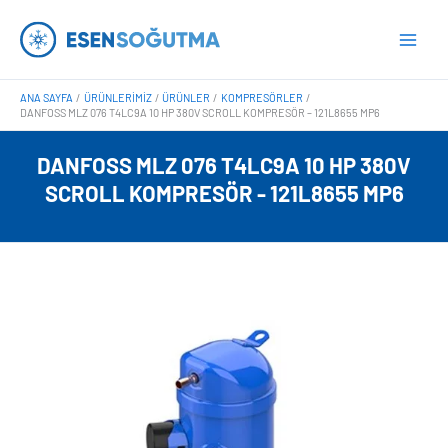
İçeriğe
Main
atla
Men
ANA SAYFA
ÜRÜNLERIMIZ
ÜRÜNLER
KOMPRESÖRLER
DANFOSS MLZ 076 T4LC9A 10 HP 380V SCROLL KOMPRESÖR – 121L8655 MP6
DANFOSS MLZ 076 T4LC9A 10 HP 380V
SCROLL KOMPRESÖR - 121L8655 MP6