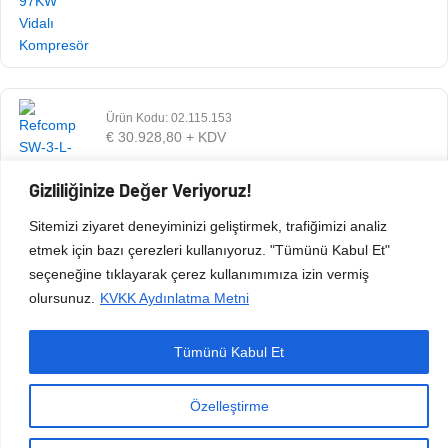
Ürün Kodu: 02.115.153
€
30.928,80
+ KDV
Gizliliğinize Değer Veriyoruz!
Sitemizi ziyaret deneyiminizi geliştirmek, trafiğimizi analiz
etmek için bazı çerezleri kullanıyoruz. "Tümünü Kabul Et"
seçeneğine tıklayarak çerez kullanımımıza izin vermiş
olursunuz.
KVKK Aydınlatma Metni
Tümünü Kabul Et
Copyright © 2026 Esen Isıtma Soğutma İnşaat Ltd Şti | Tüm Hakları Saklıdır.
Özelleştirme