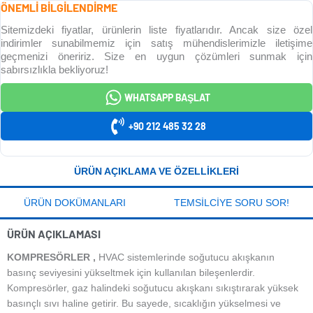
ÖNEMLİ BİLGİLENDİRME
Sitemizdeki fiyatlar, ürünlerin liste fiyatlarıdır. Ancak size özel
indirimler sunabilmemiz için satış mühendislerimizle iletişime
geçmenizi öneririz. Size en uygun çözümleri sunmak için
sabırsızlıkla bekliyoruz!
WHATSAPP BAŞLAT
+90 212 485 32 28
ÜRÜN AÇIKLAMA VE ÖZELLIKLERI
ÜRÜN DOKÜMANLARI
TEMSILCIYE SORU SOR!
ÜRÜN AÇIKLAMASI
KOMPRESÖRLER ,
HVAC sistemlerinde soğutucu akışkanın
basınç seviyesini yükseltmek için kullanılan bileşenlerdir.
Kompresörler, gaz halindeki soğutucu akışkanı sıkıştırarak yüksek
basınçlı sıvı haline getirir. Bu sayede, sıcaklığın yükselmesi ve