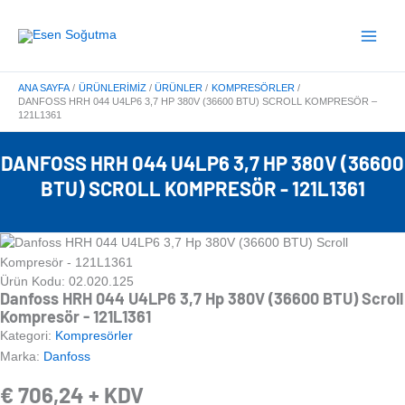
İçeriğe
Main
atla
Menu
ANA SAYFA
ÜRÜNLERIMIZ
ÜRÜNLER
KOMPRESÖRLER
DANFOSS HRH 044 U4LP6 3,7 HP 380V (36600 BTU) SCROLL KOMPRESÖR –
121L1361
DANFOSS HRH 044 U4LP6 3,7 HP 380V (36600
BTU) SCROLL KOMPRESÖR - 121L1361
Ürün Kodu: 02.020.125
Danfoss HRH 044 U4LP6 3,7 Hp 380V (36600 BTU) Scroll
Kompresör - 121L1361
Kategori:
Kompresörler
Marka:
Danfoss
€
706,24
+ KDV