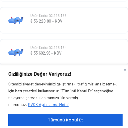
Ürün Kodu: 02.115.155
€
36.220,80
+ KDV
Ürün Kodu: 02.115.154
€
33.692,96
+ KDV
Gizliliğinize Değer Veriyoruz!
Ürün Kodu: 02.115.153
Sitemizi ziyaret deneyiminizi geliştirmek, trafiğimizi analiz etmek
€
30.928,80
+ KDV
için bazı çerezleri kullanıyoruz. "Tümünü Kabul Et" seçeneğine
tıklayarak çerez kullanımımıza izin vermiş
olursunuz.
KVKK Aydınlatma Metni
Tümünü Kabul Et
Copyright © 2026 Esen Isıtma Soğutma İnşaat Ltd Şti | Tüm Hakları Saklıdır.