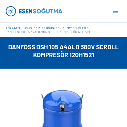
İçeriğe
Main
atla
Men
ANA SAYFA
ÜRÜNLERIMIZ
ÜRÜNLER
KOMPRESÖRLER
DANFOSS DSH 105 A4ALD 380V SCROLL KOMPRESÖR 120H1521
DANFOSS DSH 105 A4ALD 380V SCROLL
KOMPRESÖR 120H1521