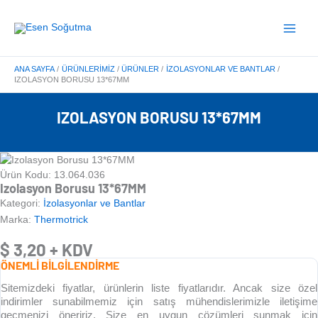
İçeriğe
Main
atla
Menu
ANA SAYFA
ÜRÜNLERIMIZ
ÜRÜNLER
İZOLASYONLAR VE BANTLAR
IZOLASYON BORUSU 13*67MM
IZOLASYON BORUSU 13*67MM
Ürün Kodu: 13.064.036
Izolasyon Borusu 13*67MM
Kategori:
İzolasyonlar ve Bantlar
Marka:
Thermotrick
$
3,20
+ KDV
ÖNEMLİ BİLGİLENDİRME
Sitemizdeki fiyatlar, ürünlerin liste fiyatlarıdır. Ancak size özel
indirimler sunabilmemiz için satış mühendislerimizle iletişime
geçmenizi öneririz. Size en uygun çözümleri sunmak için