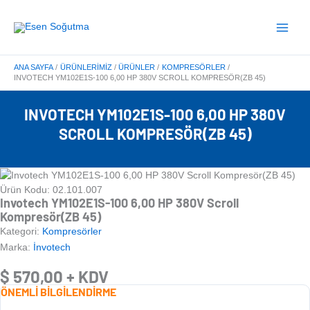
İçeriğe
Main
atla
Menu
ANA SAYFA
ÜRÜNLERIMIZ
ÜRÜNLER
KOMPRESÖRLER
INVOTECH YM102E1S-100 6,00 HP 380V SCROLL KOMPRESÖR(ZB 45)
INVOTECH YM102E1S-100 6,00 HP 380V
SCROLL KOMPRESÖR(ZB 45)
Ürün Kodu: 02.101.007
Invotech YM102E1S-100 6,00 HP 380V Scroll
Kompresör(ZB 45)
Kategori:
Kompresörler
Marka:
İnvotech
$
570,00
+ KDV
ÖNEMLİ BİLGİLENDİRME