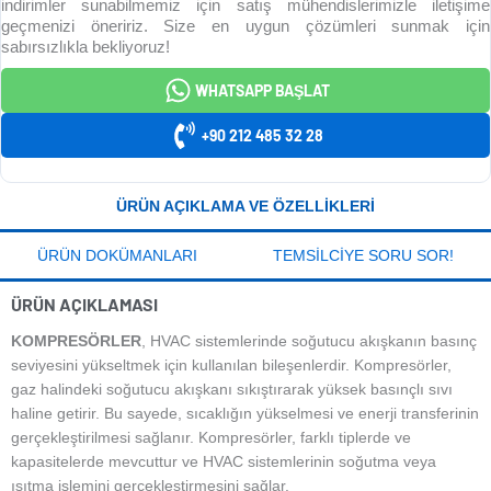
indirimler sunabilmemiz için satış mühendislerimizle iletişime
geçmenizi öneririz. Size en uygun çözümleri sunmak için
sabırsızlıkla bekliyoruz!
WHATSAPP BAŞLAT
+90 212 485 32 28
ÜRÜN AÇIKLAMA VE ÖZELLIKLERI
ÜRÜN DOKÜMANLARI
TEMSILCIYE SORU SOR!
ÜRÜN AÇIKLAMASI
KOMPRESÖRLER
, HVAC sistemlerinde soğutucu akışkanın basınç
seviyesini yükseltmek için kullanılan bileşenlerdir. Kompresörler,
gaz halindeki soğutucu akışkanı sıkıştırarak yüksek basınçlı sıvı
haline getirir. Bu sayede, sıcaklığın yükselmesi ve enerji transferinin
gerçekleştirilmesi sağlanır. Kompresörler, farklı tiplerde ve
kapasitelerde mevcuttur ve HVAC sistemlerinin soğutma veya
ısıtma işlemini gerçekleştirmesini sağlar.