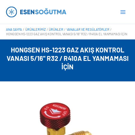
İçeriğe
Main
atla
Men
ANA SAYFA
ÜRÜNLERIMIZ
ÜRÜNLER
VANALAR VE REGÜLATÖRLER
HONGSEN HS-1223 GAZ AKIŞ KONTROL VANASI 5/16” R32 / R410A EL YANMAMASI IÇIN
HONGSEN HS-1223 GAZ AKIŞ KONTROL
VANASI 5/16'' R32 / R410A EL YANMAMASI
IÇIN