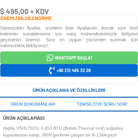
$
495,00
+ KDV
ÖNEMLİ BİLGİLENDİRME
Sitemizdeki fiyatlar, ürünlerin liste fiyatlarıdır. Ancak size özel
indirimler sunabilmemiz için satış mühendislerimizle iletişime
geçmenizi öneririz. Size en uygun çözümleri sunmak için
sabırsızlıkla bekliyoruz!
WHATSAPP BAŞLAT
+90 212 485 32 28
ÜRÜN AÇIKLAMA VE ÖZELLIKLERI
ÜRÜN DOKÜMANLARI
TEMSILCIYE SORU SOR!
ÜRÜN AÇIKLAMASI
Highly VSH175CU, 6.653 BTU (British Thermal Unit) soğutma
kapasitesine sahip, 380V gerilimle çalışan bir R-134A gazlı