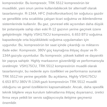
kompresördür. Bu kompresör, TRK 5512 kompresörün bir
muadilidir, yani onun yerine kullanılabilecek bir alternatif olarak
tasarlanmıştır. R-134A, HFC (hidroflorokarbon) bir soğutucu gazdır
ve genellikle orta sıcaklıkta çalışan ticari soğutma ve iklimlendirme
sistemlerinde kullanılır. Bu gaz, çevresel etki açısından daha düşük
bir potansiyele sahip olan eski R-12 gazının yerine geçmek üzere
geliştirilmiştir. Highly VSH175CU kompresörü, 6.653 BTU soğutma
kapasitesiyle orta büyüklükteki soğutma uygulamaları için
uygundur. Bu, kompresörün bir saat içinde çıkardığı ısı miktarını
ifade eder. Kompresör, 380V güç kaynağına ihtiyaç duyar ve R-
134A gazıyla uyumludur. Bu kompresör, yüksek kaliteli ve dayanıklı
bir yapıya sahiptir. Highly markasının güvenilirliği ve performansıyla
üretilmiştir. VSH175CU, TRK 5512 kompresörün muadili olarak
tasarlanmıştır, bu nedenle aynı özellikleri ve performansı sunarak
TRK 5512'nin yerine geçebilir. Bu açıklama, Highly VSH175CU
6.653 BTU 380V R-134A gazlı kompresörün TRK 5512 muadili
olduğunu ve genel özelliklerini kapsamaktadır. Ancak, daha spesifik
teknik bilgilere veya kurulum talimatlarına ihtiyaç duyarsanız, üretici
firma veya yetkili bir servis sağlayıcısıyla iletişime geçmeniz
önemlidir.