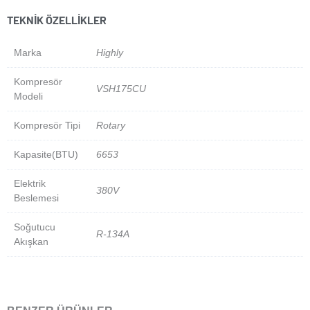
TEKNIK ÖZELLIKLER
Marka
Highly
Kompresör
VSH175CU
Modeli
Kompresör Tipi
Rotary
Kapasite(BTU)
6653
Elektrik
380V
Beslemesi
Soğutucu
R-134A
Akışkan