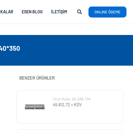
RKALAR
ESEN BLOG
İLETIŞIM
ONLINE ÖDEME
140*350
BENZER ÜRÜNLER
Ürün Kodu: 60.348.104
45.612,72
+ KDV