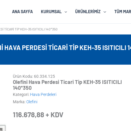
ANA SAYFA
KURUMSAL
ÜRÜNLERIMIZ
TÜM MA
I TICARI TIP KEH-35 ISITICILI 140*350
I HAVA PERDESI TICARI TIP KEH-35 ISITICILI 
Ürün Kodu: 60.334.125
Olefini Hava Perdesi Ticari Tip KEH-35 ISITICILI
140*350
Kategori:
Hava Perdeleri
Marka:
Olefini
116.678,88
+ KDV