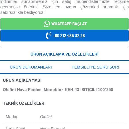
indirimler sunabilmemiz için satış mühendislerimizle iletişime
geçmenizi öneririz. Size en uygun çözümleri sunmak için
sabırsızlıkla bekliyoruz!
WHATSAPP BAŞLAT
+90 212 485 32 28
ÜRÜN AÇIKLAMA VE ÖZELLIKLERI
ÜRÜN DOKÜMANLARI
TEMSILCIYE SORU SOR!
ÜRÜN AÇIKLAMASI
Olefini Hava Perdesi Monoblok KEH-43 ISITICILI 100*250
TEKNIK ÖZELLIKLER
Marka
Olefini
Ürün Cinsi
Hava Perdesi