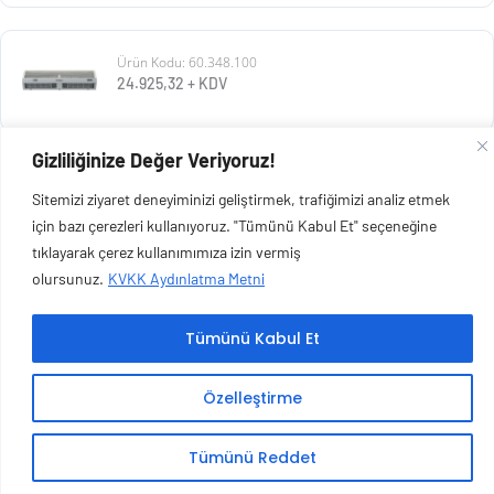
Ürün Kodu: 60.348.100
24.925,32
+ KDV
Gizliliğinize Değer Veriyoruz!
Ürün Kodu: 60.348.011
Sitemizi ziyaret deneyiminizi geliştirmek, trafiğimizi analiz etmek
26.515,07
+ KDV
için bazı çerezleri kullanıyoruz. "Tümünü Kabul Et" seçeneğine
tıklayarak çerez kullanımımıza izin vermiş
olursunuz.
KVKK Aydınlatma Metni
Tümünü Kabul Et
Copyright © 2026 Esen Isıtma Soğutma İnşaat Ltd Şti | Tüm Hakları Saklıdır.
Özelleştirme
Tümünü Reddet