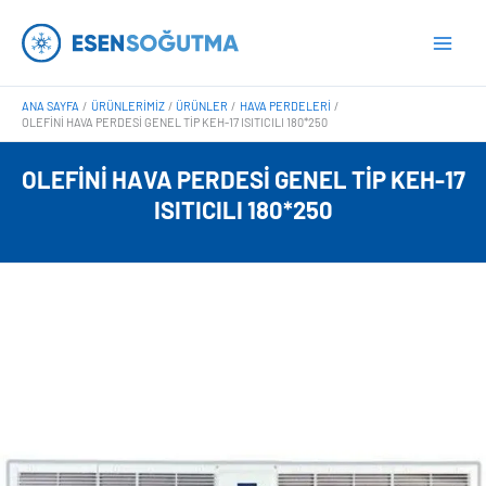
İçeriğe
Main
atla
Men
ANA SAYFA
ÜRÜNLERIMIZ
ÜRÜNLER
HAVA PERDELERI
OLEFINI HAVA PERDESI GENEL TIP KEH-17 ISITICILI 180*250
OLEFINI HAVA PERDESI GENEL TIP KEH-17
ISITICILI 180*250