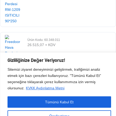
Ürün Kodu: 60.348.011
26.515,07
+ KDV
Gizliliğinize Değer Veriyoruz!
Sitemizi ziyaret deneyiminizi geliştirmek, trafiğimizi analiz
etmek için bazı çerezleri kullanıyoruz. "Tümünü Kabul Et"
seçeneğine tıklayarak çerez kullanımımıza izin vermiş
olursunuz.
KVKK Aydınlatma Metni
Tümünü Kabul Et
Copyright © 2026 Esen Isıtma Soğutma İnşaat Ltd Şti | Tüm Hakları Saklıdır.
Özelleştirme