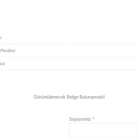
i
Perdesi
ısız
Görüntülenecek Belge Bulunamadı!
Soyisminiz
*