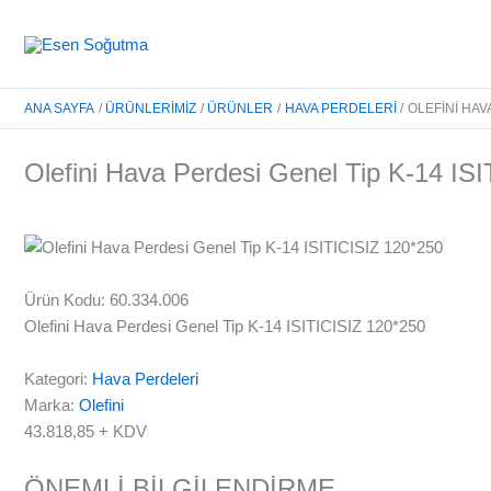
İçeriğe
atla
ANA SAYFA
ÜRÜNLERIMIZ
ÜRÜNLER
HAVA PERDELERI
OLEFINI HAVA
Olefini Hava Perdesi Genel Tip K-14 IS
Ürün Kodu: 60.334.006
Olefini Hava Perdesi Genel Tip K-14 ISITICISIZ 120*250
Kategori:
Hava Perdeleri
Marka:
Olefini
43.818,85
+ KDV
ÖNEMLİ BİLGİLENDİRME