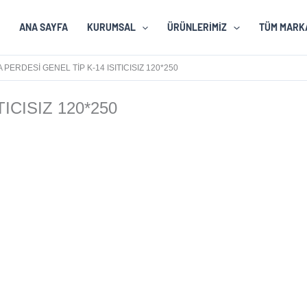
ANA SAYFA
KURUMSAL
ÜRÜNLERIMIZ
TÜM MARK
 PERDESI GENEL TIP K-14 ISITICISIZ 120*250
ITICISIZ 120*250