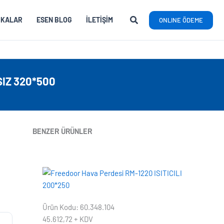
RKALAR
ESEN BLOG
İLETIŞIM
ONLINE ÖDEME
SIZ 320*500
BENZER ÜRÜNLER
Ürün Kodu: 60.348.104
45.612,72
+ KDV