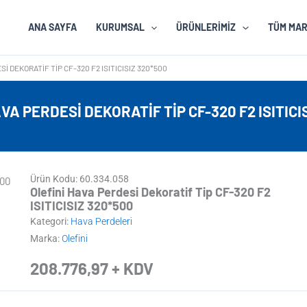
ANA SAYFA
KURUMSAL
ÜRÜNLERIMIZ
TÜM MA
I DEKORATIF TIP CF-320 F2 ISITICISIZ 320*500
VA PERDESI DEKORATIF TIP CF-320 F2 ISITICI
Ürün Kodu: 60.334.058
Olefini Hava Perdesi Dekoratif Tip CF-320 F2
ISITICISIZ 320*500
Kategori:
Hava Perdeleri
Marka:
Olefini
208.776,97
+ KDV