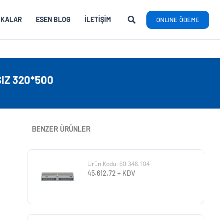
RKALAR
ESEN BLOG
İLETIŞIM
ONLINE ÖDEME
SIZ 320*500
BENZER ÜRÜNLER
Ürün Kodu: 60.348.104
45.612,72
+ KDV