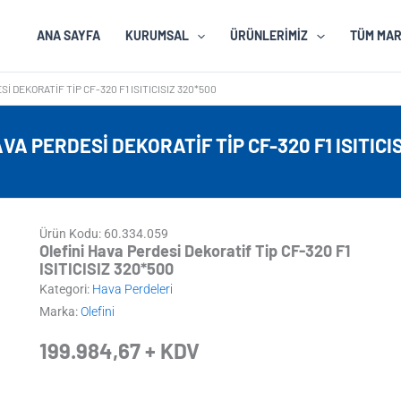
ANA SAYFA
KURUMSAL
ÜRÜNLERIMIZ
TÜM MA
I DEKORATIF TIP CF-320 F1 ISITICISIZ 320*500
VA PERDESI DEKORATIF TIP CF-320 F1 ISITICI
Ürün Kodu: 60.334.059
Olefini Hava Perdesi Dekoratif Tip CF-320 F1
ISITICISIZ 320*500
Kategori:
Hava Perdeleri
Marka:
Olefini
199.984,67
+ KDV