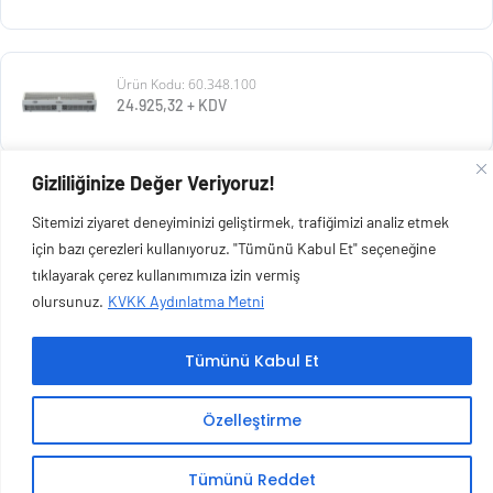
Ürün Kodu: 60.348.100
24.925,32
+ KDV
Gizliliğinize Değer Veriyoruz!
Ürün Kodu: 60.348.011
Sitemizi ziyaret deneyiminizi geliştirmek, trafiğimizi analiz etmek
26.515,07
+ KDV
için bazı çerezleri kullanıyoruz. "Tümünü Kabul Et" seçeneğine
tıklayarak çerez kullanımımıza izin vermiş
olursunuz.
KVKK Aydınlatma Metni
Tümünü Kabul Et
Copyright © 2026 Esen Isıtma Soğutma İnşaat Ltd Şti | Tüm Hakları Saklıdır.
Özelleştirme
Tümünü Reddet