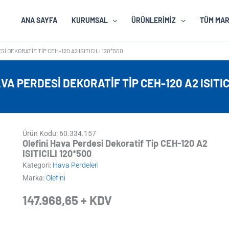
ANA SAYFA
KURUMSAL
ÜRÜNLERIMIZ
TÜM MA
I DEKORATIF TIP CEH-120 A2 ISITICILI 120*500
VA PERDESI DEKORATIF TIP CEH-120 A2 ISITIC
Ürün Kodu: 60.334.157
Olefini Hava Perdesi Dekoratif Tip CEH-120 A2
ISITICILI 120*500
Kategori:
Hava Perdeleri
Marka:
Olefini
147.968,65
+ KDV