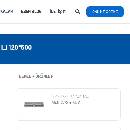
RKALAR
ESEN BLOG
İLETIŞIM
ONLINE ÖDEME
ILI 120*500
BENZER ÜRÜNLER
Ürün Kodu: 60.348.104
45.612,72
+ KDV