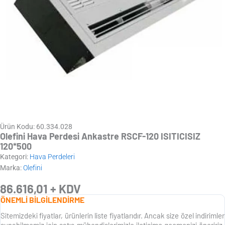
Ürün Kodu: 60.334.028
Olefini Hava Perdesi Ankastre RSCF-120 ISITICISIZ
120*500
Kategori:
Hava Perdeleri
Marka:
Olefini
86.616,01
+ KDV
ÖNEMLİ BİLGİLENDİRME
Sitemizdeki fiyatlar, ürünlerin liste fiyatlarıdır. Ancak size özel indirimler
sunabilmemiz için satış mühendislerimizle iletişime geçmenizi öneririz.