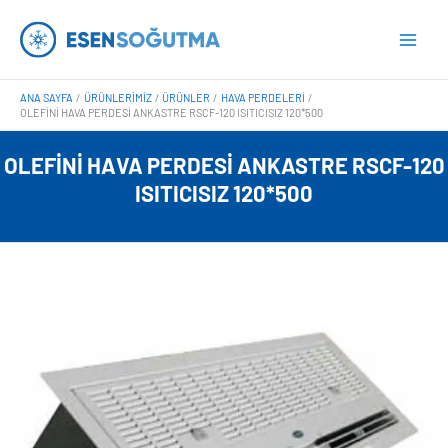
İçeriğe
Main
atla
Men
ANA SAYFA
ÜRÜNLERIMIZ
ÜRÜNLER
HAVA PERDELERI
OLEFINI HAVA PERDESI ANKASTRE RSCF-120 ISITICISIZ 120*500
OLEFINI HAVA PERDESI ANKASTRE RSCF-120
ISITICISIZ 120*500