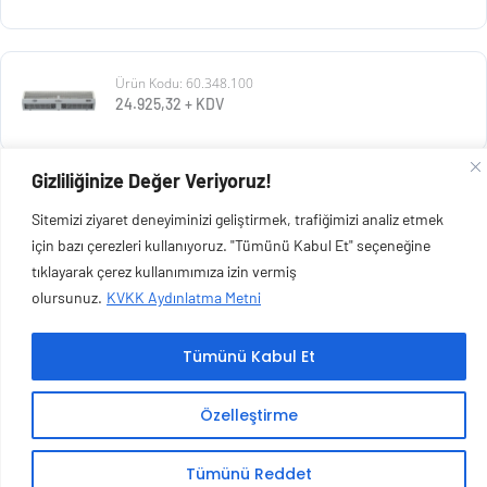
Ürün Kodu: 60.348.100
24.925,32
+ KDV
Gizliliğinize Değer Veriyoruz!
Ürün Kodu: 60.348.011
Sitemizi ziyaret deneyiminizi geliştirmek, trafiğimizi analiz etmek
26.515,07
+ KDV
için bazı çerezleri kullanıyoruz. "Tümünü Kabul Et" seçeneğine
tıklayarak çerez kullanımımıza izin vermiş
olursunuz.
KVKK Aydınlatma Metni
Tümünü Kabul Et
Copyright © 2026 Esen Isıtma Soğutma İnşaat Ltd Şti | Tüm Hakları Saklıdır.
Özelleştirme
Tümünü Reddet