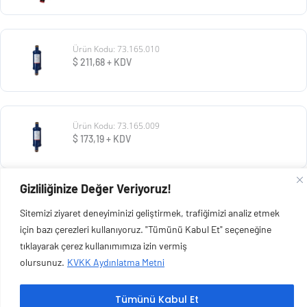
Ürün Kodu: 73.165.010
$
211,68
+ KDV
Ürün Kodu: 73.165.009
$
173,19
+ KDV
Gizliliğinize Değer Veriyoruz!
Ürün Kodu: 73.165.008
Sitemizi ziyaret deneyiminizi geliştirmek, trafiğimizi analiz etmek
$
73,13
+ KDV
için bazı çerezleri kullanıyoruz. "Tümünü Kabul Et" seçeneğine
tıklayarak çerez kullanımımıza izin vermiş
olursunuz.
KVKK Aydınlatma Metni
Tümünü Kabul Et
Copyright © 2026 Esen Isıtma Soğutma İnşaat Ltd Şti | Tüm Hakları Saklıdır.