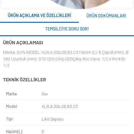
ÜRÜN AÇIKLAMA VE ÖZELLIKLERI
ÜRÜN DOKÜMANLARI
TEMSILCIYE SORU SOR!
ÜRÜN AÇIKLAMASI
Marka: GVN MODEL: VLR.A.30b.08.B3.C3 Hacim (L): 8 Çap Ø (mm): Ø
180 Uzunluk (mm): 370 ODS Giriş-ODSÇıkış-Rot.Vana: 1/2 x RV.45b-
1/2
TEKNIK ÖZELLIKLER
Marka
Gvn
Model
VLR.A.30b.08.B3.C3
Tipi
Likit Deposu
Hacim(L)
8