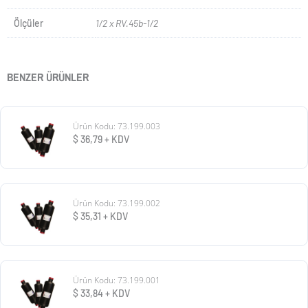
Ölçüler
1/2 x RV.45b-1/2
BENZER ÜRÜNLER
Ürün Kodu: 73.199.003
$
36,79
+ KDV
Ürün Kodu: 73.199.002
$
35,31
+ KDV
Ürün Kodu: 73.199.001
$
33,84
+ KDV