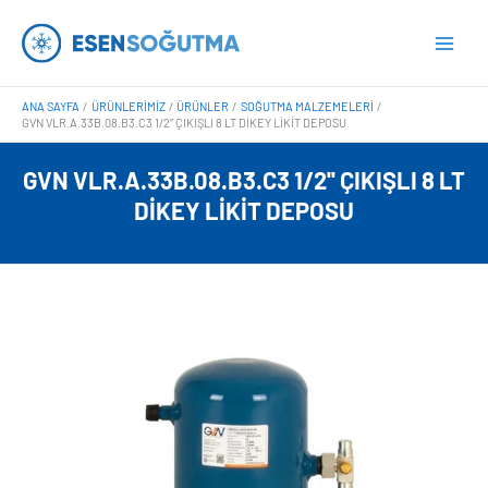
İçeriğe
Main
atla
Men
ANA SAYFA
ÜRÜNLERIMIZ
ÜRÜNLER
SOĞUTMA MALZEMELERI
GVN VLR.A.33B.08.B3.C3 1/2” ÇIKIŞLI 8 LT DIKEY LIKIT DEPOSU
GVN VLR.A.33B.08.B3.C3 1/2'' ÇIKIŞLI 8 LT
DIKEY LIKIT DEPOSU