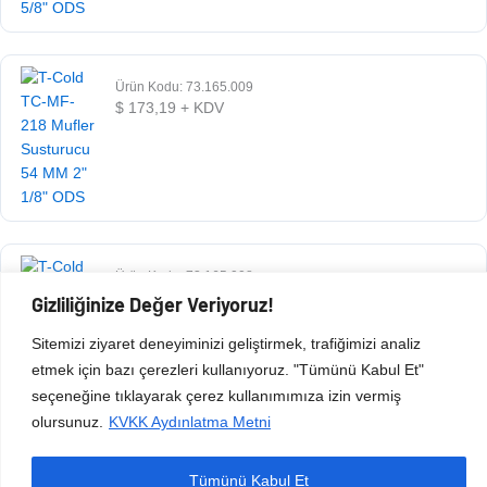
Ürün Kodu: 73.165.009
$
173,19
+ KDV
Ürün Kodu: 73.165.008
$
73,13
+ KDV
Gizliliğinize Değer Veriyoruz!
Sitemizi ziyaret deneyiminizi geliştirmek, trafiğimizi analiz
etmek için bazı çerezleri kullanıyoruz. "Tümünü Kabul Et"
seçeneğine tıklayarak çerez kullanımımıza izin vermiş
olursunuz.
KVKK Aydınlatma Metni
Tümünü Kabul Et