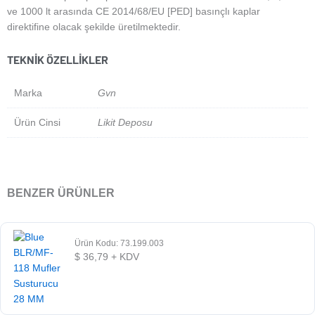
ve 1000 lt arasında CE 2014/68/EU [PED] basınçlı kaplar
direktifine olacak şekilde üretilmektedir.
TEKNIK ÖZELLIKLER
Marka
Gvn
Ürün Cinsi
Likit Deposu
BENZER ÜRÜNLER
Ürün Kodu: 73.199.003
$
36,79
+ KDV