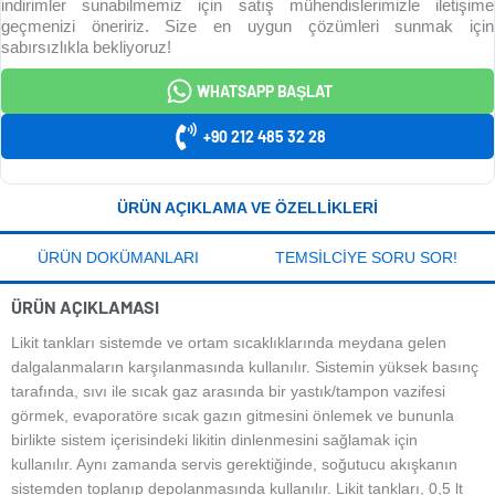
indirimler sunabilmemiz için satış mühendislerimizle iletişime
geçmenizi öneririz. Size en uygun çözümleri sunmak için
sabırsızlıkla bekliyoruz!
WHATSAPP BAŞLAT
+90 212 485 32 28
ÜRÜN AÇIKLAMA VE ÖZELLIKLERI
ÜRÜN DOKÜMANLARI
TEMSILCIYE SORU SOR!
ÜRÜN AÇIKLAMASI
Likit tankları sistemde ve ortam sıcaklıklarında meydana gelen
dalgalanmaların karşılanmasında kullanılır. Sistemin yüksek basınç
tarafında, sıvı ile sıcak gaz arasında bir yastık/tampon vazifesi
görmek, evaporatöre sıcak gazın gitmesini önlemek ve bununla
birlikte sistem içerisindeki likitin dinlenmesini sağlamak için
kullanılır. Aynı zamanda servis gerektiğinde, soğutucu akışkanın
sistemden toplanıp depolanmasında kullanılır. Likit tankları, 0,5 lt