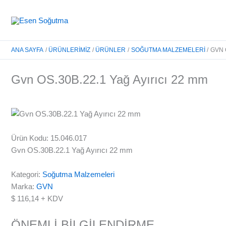
İçeriğe
atla
ANA SAYFA
ÜRÜNLERIMIZ
ÜRÜNLER
SOĞUTMA MALZEMELERI
GVN 
Gvn OS.30B.22.1 Yağ Ayırıcı 22 mm
Ürün Kodu: 15.046.017
Gvn OS.30B.22.1 Yağ Ayırıcı 22 mm
Kategori:
Soğutma Malzemeleri
Marka:
GVN
$
116,14
+ KDV
ÖNEMLİ BİLGİLENDİRME