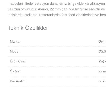
maddeleri filtreler ve suyun daha temiz bir şekilde kanalizasyo
ve uzun ömürlüdür. Ayırıcı, 22 mm çapında bir girişe sahiptir ve m
tesislerde, otellerde, restoranlarda, fast-food zincirlerinde ve ben
Teknik Özellikler
Marka
Gvn
Model
OS.3
Ürün Cinsi
Yağ A
Ölçüler
22 
Bar Aralığı
30 B