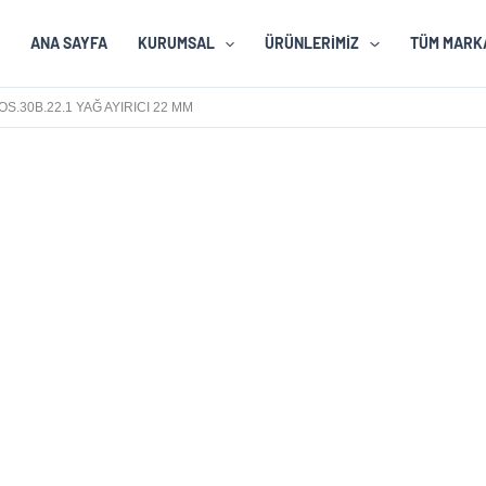
ANA SAYFA
KURUMSAL
ÜRÜNLERIMIZ
TÜM MARK
OS.30B.22.1 YAĞ AYIRICI 22 MM