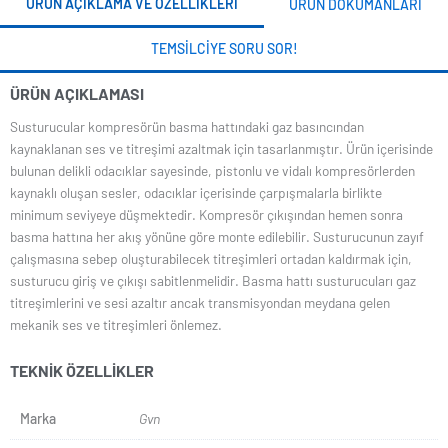
ÜRÜN AÇIKLAMA VE ÖZELLIKLERI
ÜRÜN DOKÜMANLARI
TEMSILCIYE SORU SOR!
ÜRÜN AÇIKLAMASI
Susturucular kompresörün basma hattındaki gaz basıncından
kaynaklanan ses ve titreşimi azaltmak için tasarlanmıştır. Ürün içerisinde
bulunan delikli odacıklar sayesinde, pistonlu ve vidalı kompresörlerden
kaynaklı oluşan sesler, odacıklar içerisinde çarpışmalarla birlikte
minimum seviyeye düşmektedir. Kompresör çıkışından hemen sonra
basma hattına her akış yönüne göre monte edilebilir. Susturucunun zayıf
çalışmasına sebep oluşturabilecek titreşimleri ortadan kaldırmak için,
susturucu giriş ve çıkışı sabitlenmelidir. Basma hattı susturucuları gaz
titreşimlerini ve sesi azaltır ancak transmisyondan meydana gelen
mekanik ses ve titreşimleri önlemez.
TEKNIK ÖZELLIKLER
Marka
Gvn