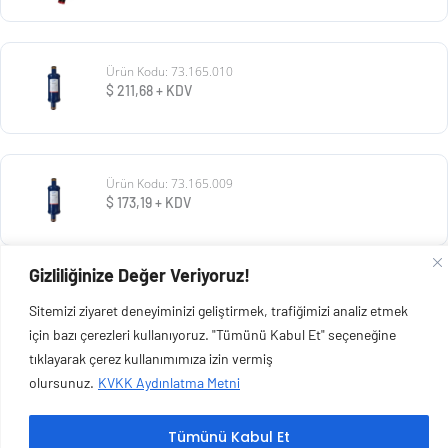
Ürün Kodu: 73.165.010
$
211,68
+ KDV
Ürün Kodu: 73.165.009
$
173,19
+ KDV
Gizliliğinize Değer Veriyoruz!
Ürün Kodu: 73.165.008
Sitemizi ziyaret deneyiminizi geliştirmek, trafiğimizi analiz etmek
$
73,13
+ KDV
için bazı çerezleri kullanıyoruz. "Tümünü Kabul Et" seçeneğine
tıklayarak çerez kullanımımıza izin vermiş
olursunuz.
KVKK Aydınlatma Metni
Tümünü Kabul Et
Copyright © 2026 Esen Isıtma Soğutma İnşaat Ltd Şti | Tüm Hakları Saklıdır.