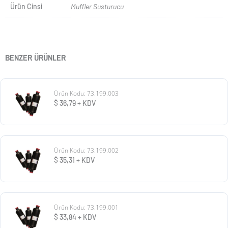
Ürün Cinsi
Muffler Susturucu
BENZER ÜRÜNLER
Ürün Kodu: 73.199.003
$
36,79
+ KDV
Ürün Kodu: 73.199.002
$
35,31
+ KDV
Ürün Kodu: 73.199.001
$
33,84
+ KDV