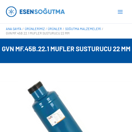
İçeriğe
Main
atla
Men
ANA SAYFA
ÜRÜNLERIMIZ
ÜRÜNLER
SOĞUTMA MALZEMELERI
GVN MF.45B.22.1 MUFLER SUSTURUCU 22 MM
GVN MF.45B.22.1 MUFLER SUSTURUCU 22 MM