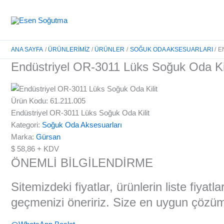
İçeriğe
atla
ANA SAYFA
ÜRÜNLERIMIZ
ÜRÜNLER
SOĞUK ODA AKSESUARLARI
E
Endüstriyel OR-3011 Lüks Soğuk Oda Kil
Ürün Kodu: 61.211.005
Endüstriyel OR-3011 Lüks Soğuk Oda Kilit
Kategori:
Soğuk Oda Aksesuarları
Marka:
Gürsan
$
58,86
+ KDV
ÖNEMLİ BİLGİLENDİRME
Sitemizdeki fiyatlar, ürünlerin liste fiyat
geçmenizi öneririz. Size en uygun çözüml