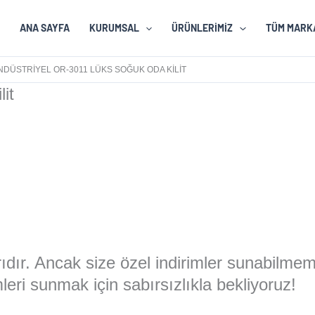
ANA SAYFA
KURUMSAL
ÜRÜNLERIMIZ
TÜM MARK
NDÜSTRIYEL OR-3011 LÜKS SOĞUK ODA KILIT
it
larıdır. Ancak size özel indirimler sunabilme
eri sunmak için sabırsızlıkla bekliyoruz!