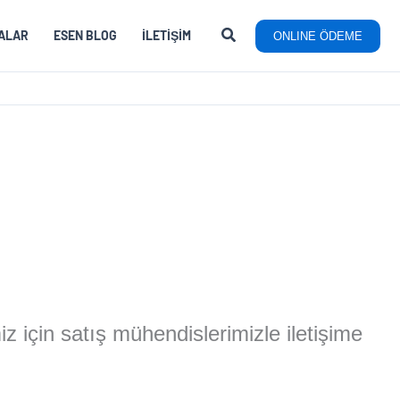
ALAR
ESEN BLOG
İLETIŞIM
ONLINE ÖDEME
miz için satış mühendislerimizle iletişime