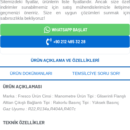
Sitemizdeki fiyatlar, ürünlerin liste fiyatlarıdır. Ancak size özel
indirimler sunabilmemiz için satış mühendislerimizle iletişime
geçmenizi öneririz. Size en uygun çözümleri sunmak için
sabırsızlıkla bekliyoruz!
WHATSAPP BAŞLAT
+90 212 485 32 28
ÜRÜN AÇIKLAMA VE ÖZELLIKLERI
ÜRÜN DOKÜMANLARI
TEMSILCIYE SORU SOR!
ÜRÜN AÇIKLAMASI
Marka : Fresco Ürün Cinsi : Manometre Ürün Tipi : Gliserinli Flanşlı
Alttan Çıkışlı Bağlantı Tipi : Rakorlu Basınç Tipi : Yüksek Basınç
Gaz Uyumu : R22,R134a,R404A,R407c
TEKNIK ÖZELLIKLER