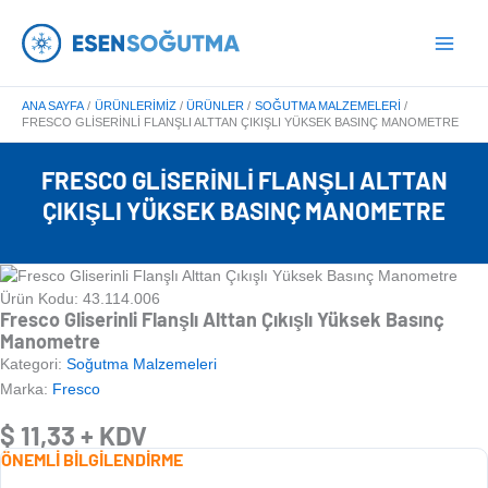
İçeriğe
Main
atla
Menu
ANA SAYFA
ÜRÜNLERIMIZ
ÜRÜNLER
SOĞUTMA MALZEMELERI
FRESCO GLISERINLI FLANŞLI ALTTAN ÇIKIŞLI YÜKSEK BASINÇ MANOMETRE
FRESCO GLISERINLI FLANŞLI ALTTAN
ÇIKIŞLI YÜKSEK BASINÇ MANOMETRE
Ürün Kodu: 43.114.006
Fresco Gliserinli Flanşlı Alttan Çıkışlı Yüksek Basınç
Manometre
Kategori:
Soğutma Malzemeleri
Marka:
Fresco
$
11,33
+ KDV
ÖNEMLİ BİLGİLENDİRME