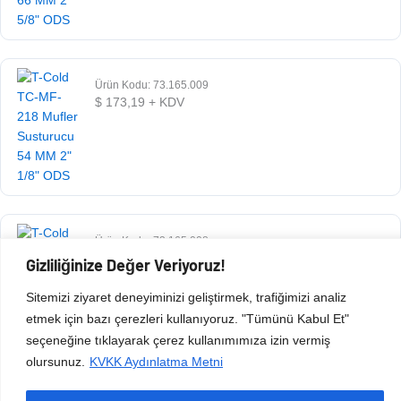
Ürün Kodu: 73.165.009
$
173,19
+ KDV
Ürün Kodu: 73.165.008
$
73,13
+ KDV
Gizliliğinize Değer Veriyoruz!
Sitemizi ziyaret deneyiminizi geliştirmek, trafiğimizi analiz
etmek için bazı çerezleri kullanıyoruz. "Tümünü Kabul Et"
seçeneğine tıklayarak çerez kullanımımıza izin vermiş
olursunuz.
KVKK Aydınlatma Metni