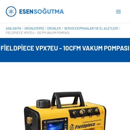
İçeriğe
Main
atla
Men
ANA SAYFA
ÜRÜNLERIMIZ
ÜRÜNLER
SERVIS EKIPMANLARI VE EL ALETLERI
FIELDPIECE VPX7EU – 10CFM VAKUM POMPASI
FIELDPIECE VPX7EU - 10CFM VAKUM POMPASI