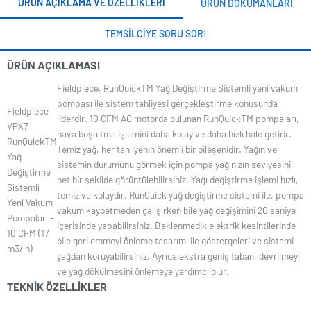
ÜRÜN AÇIKLAMA VE ÖZELLIKLERI
ÜRÜN DOKÜMANLARI
TEMSILCIYE SORU SOR!
ÜRÜN AÇIKLAMASI
Fieldpiece, RunQuickTM Yağ Değiştirme Sistemli yeni vakum
pompası ile sistem tahliyesi gerçekleştirme konusunda
Fieldpiece
liderdir. 10 CFM AC motorda bulunan RunQuickTM pompaları,
VPX7
hava boşaltma işlemini daha kolay ve daha hızlı hale getirir.
RunQuickTM
Temiz yağ, her tahliyenin önemli bir bileşenidir. Yağın ve
Yağ
sistemin durumunu görmek için pompa yağınızın seviyesini
Değiştirme
net bir şekilde görüntülebilirsiniz. Yağı değiştirme işlemi hızlı,
Sistemli
temiz ve kolaydır. RunQuick yağ değiştirme sistemi ile, pompa
Yeni Vakum
vakum kaybetmeden çalışırken bile yağ değişimini 20 saniye
Pompaları -
içerisinde yapabilirsiniz. Beklenmedik elektrik kesintilerinde
10 CFM (17
bile geri emmeyi önleme tasarımı ile göstergeleri ve sistemi
m3/ h)
yağdan koruyabilirsiniz. Ayrıca ekstra geniş taban, devrilmeyi
ve yağ dökülmesini önlemeye yardımcı olur.
TEKNIK ÖZELLIKLER