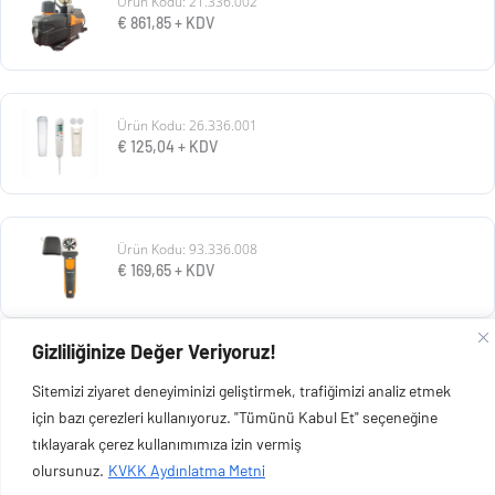
Ürün Kodu: 21.336.002
€
861,85
+ KDV
Ürün Kodu: 26.336.001
€
125,04
+ KDV
Ürün Kodu: 93.336.008
€
169,65
+ KDV
Gizliliğinize Değer Veriyoruz!
Ürün Kodu: 93.336.009
Sitemizi ziyaret deneyiminizi geliştirmek, trafiğimizi analiz etmek
€
660,42
+ KDV
için bazı çerezleri kullanıyoruz. "Tümünü Kabul Et" seçeneğine
tıklayarak çerez kullanımımıza izin vermiş
olursunuz.
KVKK Aydınlatma Metni