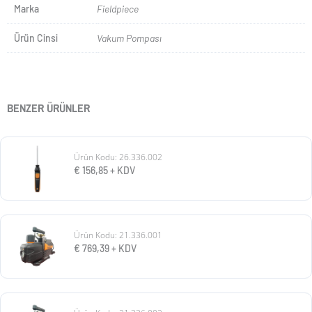
Marka
Fieldpiece
Ürün Cinsi
Vakum Pompası
BENZER ÜRÜNLER
Ürün Kodu: 26.336.002
€
156,85
+ KDV
Ürün Kodu: 21.336.001
€
769,39
+ KDV