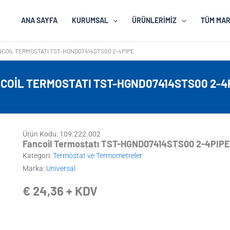
ANA SAYFA
KURUMSAL
ÜRÜNLERIMIZ
TÜM MA
NCOIL TERMOSTATI TST-HGND07414STS00 2-4PIPE
COIL TERMOSTATI TST-HGND07414STS00 2-4
Ürün Kodu: 109.222.002
Fancoil Termostatı TST-HGND07414STS00 2-4PIPE
Kategori:
Termostat ve Termometreler
Marka:
Universal
€
24,36
+ KDV