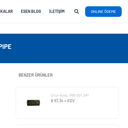
RKALAR
ESEN BLOG
İLETIŞIM
ONLINE ÖDEME
PIPE
BENZER ÜRÜNLER
Ürün Kodu: 999.001.241
€
67,34
+ KDV