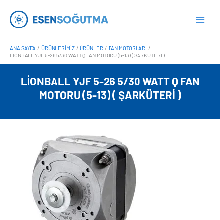
İçeriğe
Main
atla
Men
ANA SAYFA
ÜRÜNLERIMIZ
ÜRÜNLER
FAN MOTORLARI
LIONBALL YJF 5-26 5/30 WATT Q FAN MOTORU (5-13) ( ŞARKÜTERI )
LIONBALL YJF 5-26 5/30 WATT Q FAN
MOTORU (5-13) ( ŞARKÜTERI )