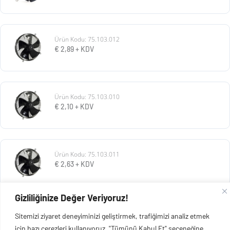
Ürün Kodu: 75.103.012
€
2,89
+ KDV
Ürün Kodu: 75.103.010
€
2,10
+ KDV
Ürün Kodu: 75.103.011
€
2,63
+ KDV
Gizliliğinize Değer Veriyoruz!
Ürün Kodu: 116.103.026
Sitemizi ziyaret deneyiminizi geliştirmek, trafiğimizi analiz etmek
€
32,17
+ KDV
için bazı çerezleri kullanıyoruz. "Tümünü Kabul Et" seçeneğine