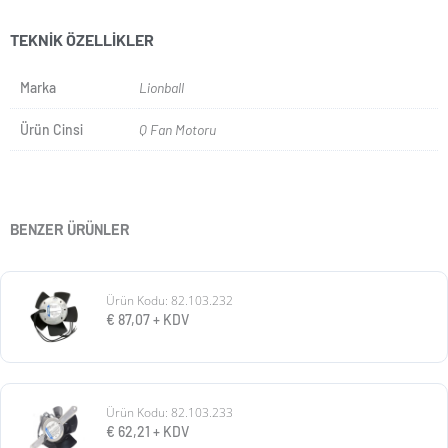
TEKNIK ÖZELLIKLER
Marka
Lionball
Ürün Cinsi
Q Fan Motoru
BENZER ÜRÜNLER
Ürün Kodu: 82.103.232
€
87,07
+ KDV
Ürün Kodu: 82.103.233
€
62,21
+ KDV