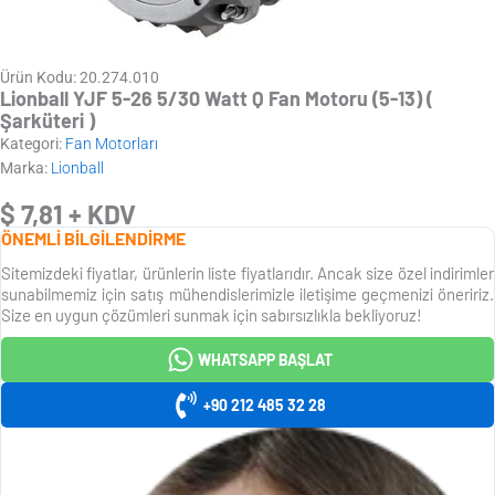
Ürün Kodu: 20.274.010
Lionball YJF 5-26 5/30 Watt Q Fan Motoru (5-13) (
Şarküteri )
Kategori:
Fan Motorları
Marka:
Lionball
$
7,81
+ KDV
ÖNEMLİ BİLGİLENDİRME
Sitemizdeki fiyatlar, ürünlerin liste fiyatlarıdır. Ancak size özel indirimler
sunabilmemiz için satış mühendislerimizle iletişime geçmenizi öneririz.
Size en uygun çözümleri sunmak için sabırsızlıkla bekliyoruz!
WHATSAPP BAŞLAT
+90 212 485 32 28