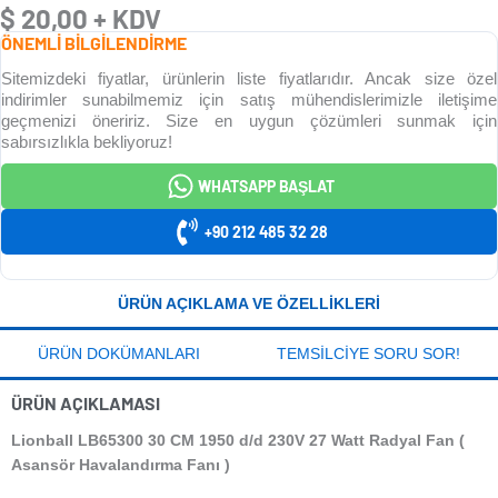
$
20,00
+ KDV
ÖNEMLİ BİLGİLENDİRME
Sitemizdeki fiyatlar, ürünlerin liste fiyatlarıdır. Ancak size özel
indirimler sunabilmemiz için satış mühendislerimizle iletişime
geçmenizi öneririz. Size en uygun çözümleri sunmak için
sabırsızlıkla bekliyoruz!
WHATSAPP BAŞLAT
+90 212 485 32 28
ÜRÜN AÇIKLAMA VE ÖZELLIKLERI
ÜRÜN DOKÜMANLARI
TEMSILCIYE SORU SOR!
ÜRÜN AÇIKLAMASI
Lionball LB65300 30 CM 1950 d/d 230V 27 Watt Radyal Fan (
Asansör Havalandırma Fanı )