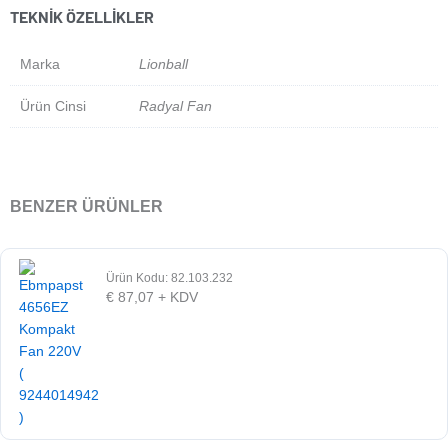
TEKNIK ÖZELLIKLER
Marka
Lionball
Ürün Cinsi
Radyal Fan
BENZER ÜRÜNLER
Ürün Kodu: 82.103.232
€
87,07
+ KDV