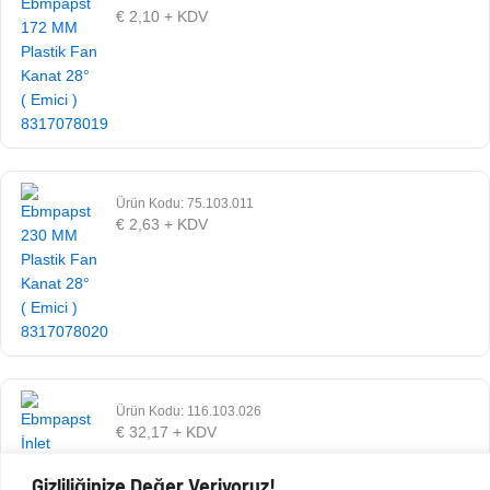
€
2,10
+ KDV
Ürün Kodu: 75.103.011
€
2,63
+ KDV
Ürün Kodu: 116.103.026
€
32,17
+ KDV
Gizliliğinize Değer Veriyoruz!