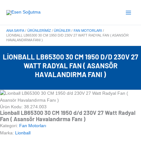
İçeriğe
Main
atla
Menu
ANA SAYFA
ÜRÜNLERIMIZ
ÜRÜNLER
FAN MOTORLARI
LIONBALL LB65300 30 CM 1950 D/D 230V 27 WATT RADYAL FAN ( ASANSÖR
HAVALANDIRMA FANI )
LIONBALL LB65300 30 CM 1950 D/D 230V 27
WATT RADYAL FAN ( ASANSÖR
HAVALANDIRMA FANI )
Ürün Kodu: 38.274.003
Lionball LB65300 30 CM 1950 d/d 230V 27 Watt Radyal
Fan ( Asansör Havalandırma Fanı )
Kategori:
Fan Motorları
Marka:
Lionball