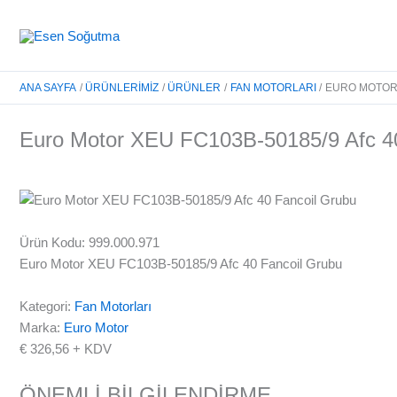
İçeriğe
atla
ANA SAYFA
ÜRÜNLERIMIZ
ÜRÜNLER
FAN MOTORLARI
EURO MOTOR 
Euro Motor XEU FC103B-50185/9 Afc 40
Ürün Kodu: 999.000.971
Euro Motor XEU FC103B-50185/9 Afc 40 Fancoil Grubu
Kategori:
Fan Motorları
Marka:
Euro Motor
€
326,56
+ KDV
ÖNEMLİ BİLGİLENDİRME