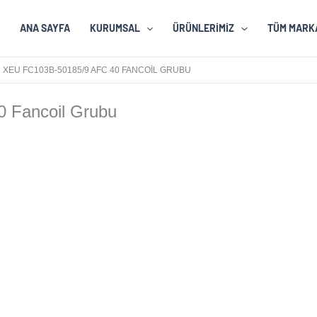
ANA SAYFA
KURUMSAL
ÜRÜNLERIMIZ
TÜM MARK
XEU FC103B-50185/9 AFC 40 FANCOIL GRUBU
 Fancoil Grubu