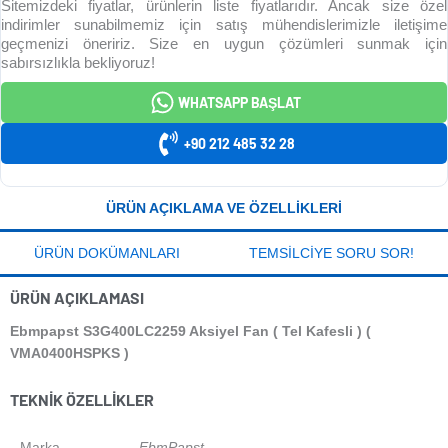
Sitemizdeki fiyatlar, ürünlerin liste fiyatlarıdır. Ancak size özel
indirimler sunabilmemiz için satış mühendislerimizle iletişime
geçmenizi öneririz. Size en uygun çözümleri sunmak için
sabırsızlıkla bekliyoruz!
WHATSAPP BAŞLAT
+90 212 485 32 28
ÜRÜN AÇIKLAMA VE ÖZELLIKLERI
ÜRÜN DOKÜMANLARI
TEMSILCIYE SORU SOR!
ÜRÜN AÇIKLAMASI
Ebmpapst S3G400LC2259 Aksiyel Fan ( Tel Kafesli ) (
VMA0400HSPKS )
TEKNIK ÖZELLIKLER
Marka
EbmPapst