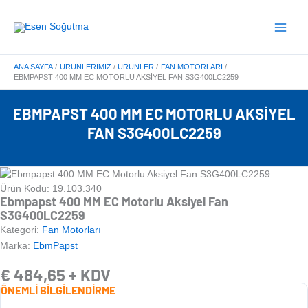
İçeriğe
Main
atla
Menu
ANA SAYFA
ÜRÜNLERIMIZ
ÜRÜNLER
FAN MOTORLARI
EBMPAPST 400 MM EC MOTORLU AKSIYEL FAN S3G400LC2259
EBMPAPST 400 MM EC MOTORLU AKSIYEL
FAN S3G400LC2259
Ürün Kodu: 19.103.340
Ebmpapst 400 MM EC Motorlu Aksiyel Fan
S3G400LC2259
Kategori:
Fan Motorları
Marka:
EbmPapst
€
484,65
+ KDV
ÖNEMLİ BİLGİLENDİRME