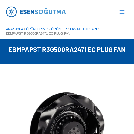
İçeriğe
Main
atla
Men
ANA SAYFA
ÜRÜNLERIMIZ
ÜRÜNLER
FAN MOTORLARI
EBMPAPST R3G500RA2471 EC PLUG FAN
EBMPAPST R3G500RA2471 EC PLUG FAN