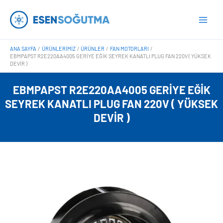
İçeriğe
Main
atla
Men
ANA SAYFA
ÜRÜNLERIMIZ
ÜRÜNLER
FAN MOTORLARI
EBMPAPST R2E220AA4005 GERIYE EĞIK SEYREK KANATLI PLUG FAN 220V ( YÜKSEK
DEVIR )
EBMPAPST R2E220AA4005 GERIYE EĞIK
SEYREK KANATLI PLUG FAN 220V ( YÜKSEK
DEVIR )