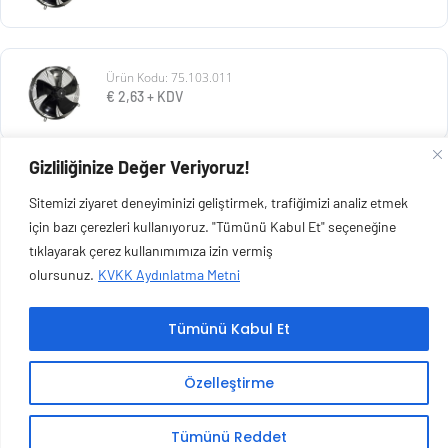
Ürün Kodu: 75.103.011
€
2,63
+ KDV
Gizliliğinize Değer Veriyoruz!
Ürün Kodu: 116.103.026
Sitemizi ziyaret deneyiminizi geliştirmek, trafiğimizi analiz etmek
€
32,17
+ KDV
için bazı çerezleri kullanıyoruz. "Tümünü Kabul Et" seçeneğine
tıklayarak çerez kullanımımıza izin vermiş
olursunuz.
KVKK Aydınlatma Metni
Tümünü Kabul Et
Copyright © 2026 Esen Isıtma Soğutma İnşaat Ltd Şti | Tüm Hakları Saklıdır.
Özelleştirme
Tümünü Reddet