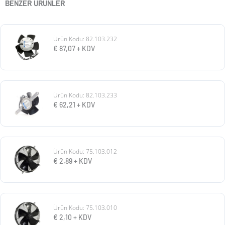
BENZER ÜRÜNLER
Ürün Kodu: 82.103.232
€
87,07
+ KDV
Ürün Kodu: 82.103.233
€
62,21
+ KDV
Ürün Kodu: 75.103.012
€
2,89
+ KDV
Ürün Kodu: 75.103.010
€
2,10
+ KDV