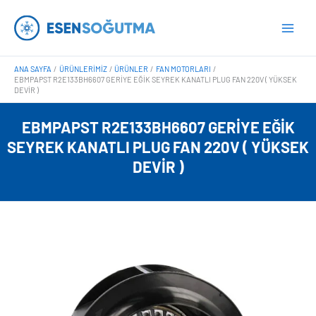
İçeriğe
Main
atla
Men
ANA SAYFA
ÜRÜNLERIMIZ
ÜRÜNLER
FAN MOTORLARI
EBMPAPST R2E133BH6607 GERIYE EĞIK SEYREK KANATLI PLUG FAN 220V ( YÜKSEK
DEVIR )
EBMPAPST R2E133BH6607 GERIYE EĞIK
SEYREK KANATLI PLUG FAN 220V ( YÜKSEK
DEVIR )