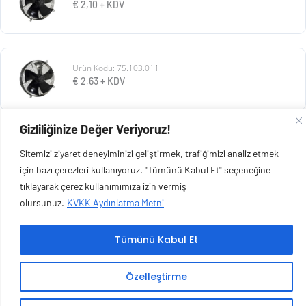
€
2,10
+ KDV
Ürün Kodu: 75.103.011
€
2,63
+ KDV
Gizliliğinize Değer Veriyoruz!
Ürün Kodu: 116.103.026
Sitemizi ziyaret deneyiminizi geliştirmek, trafiğimizi analiz etmek
€
32,17
+ KDV
için bazı çerezleri kullanıyoruz. "Tümünü Kabul Et" seçeneğine
tıklayarak çerez kullanımımıza izin vermiş
olursunuz.
KVKK Aydınlatma Metni
Tümünü Kabul Et
Copyright © 2026 Esen Isıtma Soğutma İnşaat Ltd Şti | Tüm Hakları Saklıdır.
Özelleştirme