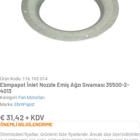
Ürün Kodu: 116.103.014
Ebmpapst İnlet Nozzle Emiş Ağzı Sıvaması 35500-2-
4013
Kategori:
Fan Motorları
Marka:
EbmPapst
€
31,42
+ KDV
ÖNEMLİ BİLGİLENDİRME
Sitemizdeki fiyatlar, ürünlerin liste fiyatlarıdır. Ancak size özel indirimler
sunabilmemiz için satış mühendislerimizle iletişime geçmenizi öneririz.