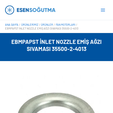
İçeriğe
Main
atla
Men
ANA SAYFA
ÜRÜNLERIMIZ
ÜRÜNLER
FAN MOTORLARI
EBMPAPST İNLET NOZZLE EMIŞ AĞZI SIVAMASI 35500-2-4013
EBMPAPST İNLET NOZZLE EMIŞ AĞZI
SIVAMASI 35500-2-4013