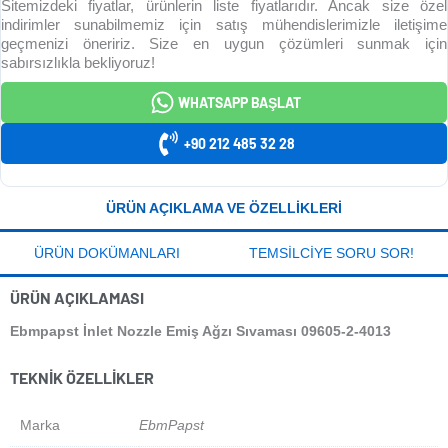
Sitemizdeki fiyatlar, ürünlerin liste fiyatlarıdır. Ancak size özel
indirimler sunabilmemiz için satış mühendislerimizle iletişime
geçmenizi öneririz. Size en uygun çözümleri sunmak için
sabırsızlıkla bekliyoruz!
WHATSAPP BAŞLAT
+90 212 485 32 28
ÜRÜN AÇIKLAMA VE ÖZELLIKLERI
ÜRÜN DOKÜMANLARI
TEMSILCIYE SORU SOR!
ÜRÜN AÇIKLAMASI
Ebmpapst İnlet Nozzle Emiş Ağzı Sıvaması 09605-2-4013
TEKNIK ÖZELLIKLER
Marka
EbmPapst