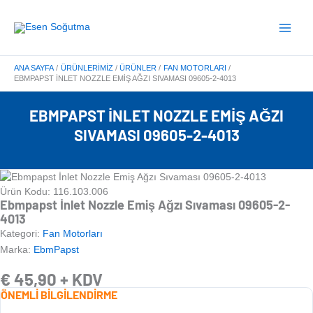
İçeriğe
Main
atla
Menu
ANA SAYFA
ÜRÜNLERIMIZ
ÜRÜNLER
FAN MOTORLARI
EBMPAPST İNLET NOZZLE EMIŞ AĞZI SIVAMASI 09605-2-4013
EBMPAPST İNLET NOZZLE EMIŞ AĞZI
SIVAMASI 09605-2-4013
Ürün Kodu: 116.103.006
Ebmpapst İnlet Nozzle Emiş Ağzı Sıvaması 09605-2-
4013
Kategori:
Fan Motorları
Marka:
EbmPapst
€
45,90
+ KDV
ÖNEMLİ BİLGİLENDİRME