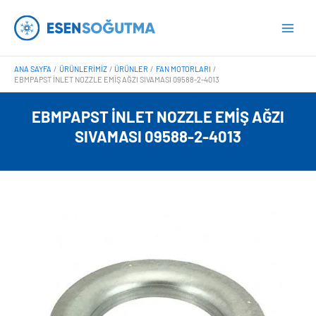
İçeriğe
Main
atla
Men
ANA SAYFA
ÜRÜNLERIMIZ
ÜRÜNLER
FAN MOTORLARI
EBMPAPST İNLET NOZZLE EMIŞ AĞZI SIVAMASI 09588-2-4013
EBMPAPST İNLET NOZZLE EMIŞ AĞZI
SIVAMASI 09588-2-4013