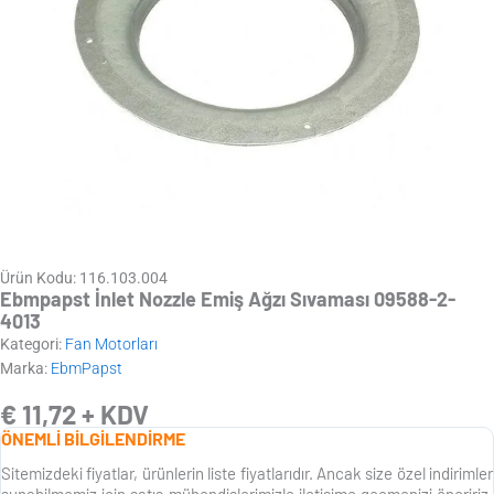
Ürün Kodu: 116.103.004
Ebmpapst İnlet Nozzle Emiş Ağzı Sıvaması 09588-2-
4013
Kategori:
Fan Motorları
Marka:
EbmPapst
€
11,72
+ KDV
ÖNEMLİ BİLGİLENDİRME
Sitemizdeki fiyatlar, ürünlerin liste fiyatlarıdır. Ancak size özel indirimler
sunabilmemiz için satış mühendislerimizle iletişime geçmenizi öneririz.