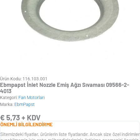
Ürün Kodu: 116.103.001
Ebmpapst İnlet Nozzle Emiş Ağzı Sıvaması 09566-2-
4013
Kategori:
Fan Motorları
Marka:
EbmPapst
€
5,73
+ KDV
ÖNEMLİ BİLGİLENDİRME
Sitemizdeki fiyatlar, ürünlerin liste fiyatlarıdır. Ancak size özel indirimler
sunabilmemiz için satış mühendislerimizle iletişime geçmenizi öneririz.