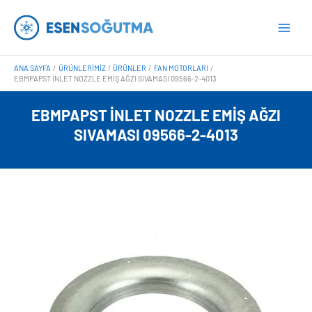
İçeriğe
Main
atla
Men
ANA SAYFA
ÜRÜNLERIMIZ
ÜRÜNLER
FAN MOTORLARI
EBMPAPST İNLET NOZZLE EMIŞ AĞZI SIVAMASI 09566-2-4013
EBMPAPST İNLET NOZZLE EMIŞ AĞZI
SIVAMASI 09566-2-4013