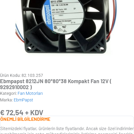
Ürün Kodu: 82.103.257
Ebmpapst 8212JN 80*80*38 Kompakt Fan 12V (
9292910002 )
Kategori:
Fan Motorları
Marka:
EbmPapst
€
72,54
+ KDV
ÖNEMLİ BİLGİLENDİRME
Sitemizdeki fiyatlar, ürünlerin liste fiyatlarıdır. Ancak size özel indirimler
sunabilmemiz için satış mühendislerimizle iletişime geçmenizi öneririz.