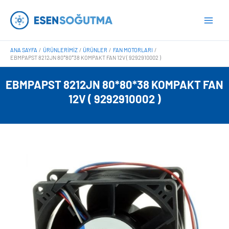
İçeriğe
Main
atla
Men
ANA SAYFA
ÜRÜNLERIMIZ
ÜRÜNLER
FAN MOTORLARI
EBMPAPST 8212JN 80*80*38 KOMPAKT FAN 12V ( 9292910002 )
EBMPAPST 8212JN 80*80*38 KOMPAKT FAN
12V ( 9292910002 )