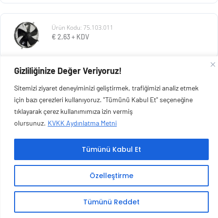
Ürün Kodu: 75.103.011
€
2,63
+ KDV
Gizliliğinize Değer Veriyoruz!
Ürün Kodu: 116.103.026
Sitemizi ziyaret deneyiminizi geliştirmek, trafiğimizi analiz etmek
€
32,17
+ KDV
için bazı çerezleri kullanıyoruz. "Tümünü Kabul Et" seçeneğine
tıklayarak çerez kullanımımıza izin vermiş
olursunuz.
KVKK Aydınlatma Metni
Tümünü Kabul Et
Copyright © 2026 Esen Isıtma Soğutma İnşaat Ltd Şti | Tüm Hakları Saklıdır.
Özelleştirme
Tümünü Reddet