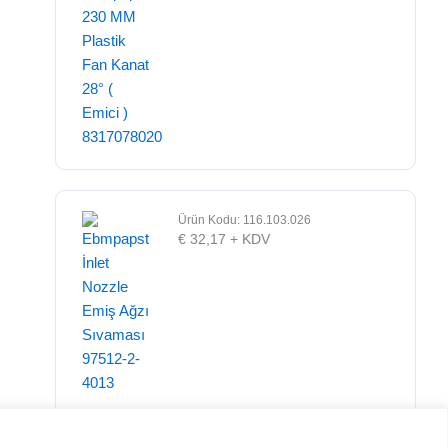
Ürün Kodu: 116.103.026
€
32,17
+ KDV