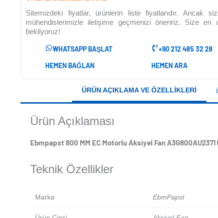
Sitemizdeki fiyatlar, ürünlerin liste fiyatlarıdır. Ancak 
mühendislerimizle iletişime geçmenizi öneririz. Size en
bekliyoruz!
WHATSAPP BAŞLAT
+90 212 485 32 28
HEMEN BAĞLAN
HEMEN ARA
ÜRÜN AÇIKLAMA VE ÖZELLIKLERI
Ürün Açıklaması
Ebmpapst 800 MM EC Motorlu Aksiyel Fan A3G800AU2371 (A
Teknik Özellikler
Marka
EbmPapst
Ürün Cinsi
Aksiyel Fan