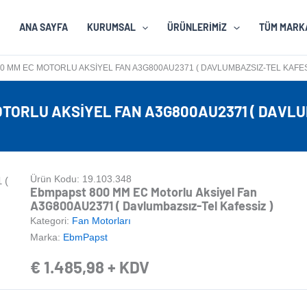
ANA SAYFA
KURUMSAL
ÜRÜNLERIMIZ
TÜM MARK
0 MM EC MOTORLU AKSIYEL FAN A3G800AU2371 ( DAVLUMBAZSIZ-TEL KAFES
TORLU AKSIYEL FAN A3G800AU2371 ( DAVLU
Ürün Kodu: 19.103.348
Ebmpapst 800 MM EC Motorlu Aksiyel Fan
A3G800AU2371 ( Davlumbazsız-Tel Kafessiz )
Kategori:
Fan Motorları
Marka:
EbmPapst
€
1.485,98
+ KDV