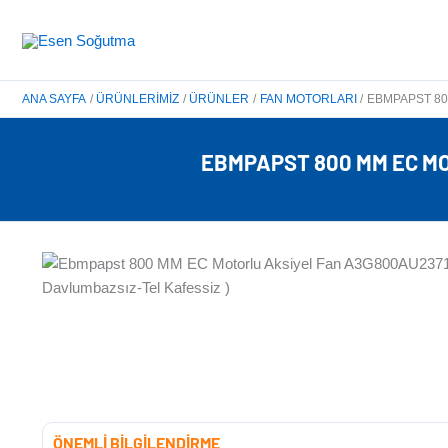
İçeriğe
atla
ANA SAYFA
ÜRÜNLERIMIZ
ÜRÜNLER
FAN MOTORLARI
EBMPAPST 80
EBMPAPST 800 MM EC MO
ÖNEMLİ BİLGİLENDİRME