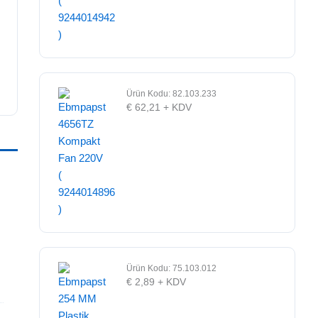
Ürün Kodu: 82.103.233
€
62,21
+ KDV
Ürün Kodu: 75.103.012
€
2,89
+ KDV