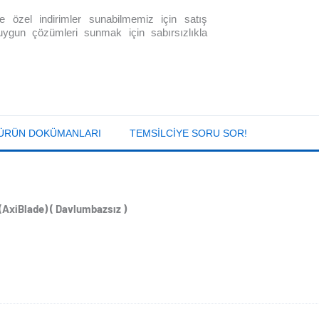
size özel indirimler sunabilmemiz için satış
 uygun çözümleri sunmak için sabırsızlıkla
ÜRÜN DOKÜMANLARI
TEMSILCIYE SORU SOR!
xiBlade) ( Davlumbazsız )