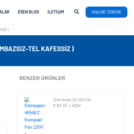
ALAR
ESEN BLOG
İLETIŞIM
ONLINE ÖDEME
SIZ )
MBAZSIZ-TEL KAFESSIZ )
BENZER ÜRÜNLER
Ürün Kodu: 82.103.232
€
87,07
+ KDV